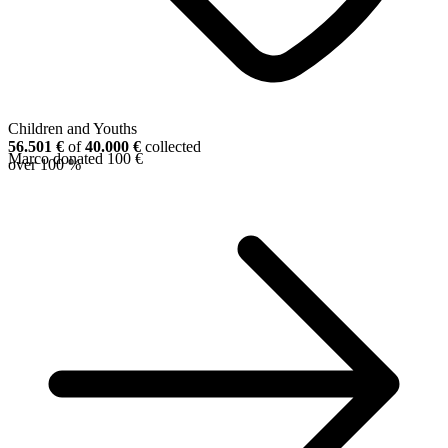
Children and Youths
56.501 €
of
40.000 €
collected
Marco donated 100 €
over
100 %