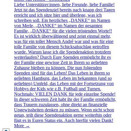
Liebe Unterstützer:innen, liebe Freunde, liebe Familie!
Jetzt ist das Spendenziel bereits nach knapp drei Tagen
erreicht und ich sitze hier und überlege, was ich
schreiben soll. Ein herzliches „DANKE“ im Namen
von Merle, „DANKE“ im Namen der gesamten
Familie, „DANKE“ für die vielen tröstenden Worte!!
Es ist wirklich überwältigend und zeigt einmal mehr,
was für ein toller Mensch André war und was für eine
tolle Familie von diesem Schicksalsschlag getroffen
wurde. Warum lasse ich die Spendenaktion trotzdem
weiterlaufen? Durch Eure Spenden ermöglicht ihr es
der Familie eine gewisse Zeit in Ihrem so geliebten
Zuhause bleiben zu können. Die nun folgenden
Spenden sind für das Leben! Das Leben in ihrem so
geliebten Hamburg, das Leben im bekannten (und so
geliebten) Umfeld, das Leben mit der Fortsetzung von
Hobbys der Kids wie z.B. Fußball und Turnen.
Nochmals: VIELEN DANK für jede einzelne Spende!
In dieser schweren Zeit habt ihr der Familie ermöglicht,
dass Trauern zuzulassen, ohne direkt an finanzielle
Ungewissheiten denken zu müssen. Wenn nicht schon
getan, teilt diese Spendenaktion gerne weiterhin oder
fügt es in Euren Status ein. Auch hierfür vielen Dank!
More →