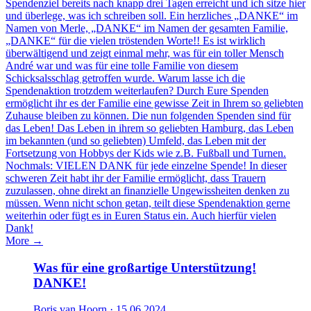
Spendenziel bereits nach knapp drei Tagen erreicht und ich sitze hier
und überlege, was ich schreiben soll. Ein herzliches „DANKE“ im
Namen von Merle, „DANKE“ im Namen der gesamten Familie,
„DANKE“ für die vielen tröstenden Worte!! Es ist wirklich
überwältigend und zeigt einmal mehr, was für ein toller Mensch
André war und was für eine tolle Familie von diesem
Schicksalsschlag getroffen wurde. Warum lasse ich die
Spendenaktion trotzdem weiterlaufen? Durch Eure Spenden
ermöglicht ihr es der Familie eine gewisse Zeit in Ihrem so geliebten
Zuhause bleiben zu können. Die nun folgenden Spenden sind für
das Leben! Das Leben in ihrem so geliebten Hamburg, das Leben
im bekannten (und so geliebten) Umfeld, das Leben mit der
Fortsetzung von Hobbys der Kids wie z.B. Fußball und Turnen.
Nochmals: VIELEN DANK für jede einzelne Spende! In dieser
schweren Zeit habt ihr der Familie ermöglicht, dass Trauern
zuzulassen, ohne direkt an finanzielle Ungewissheiten denken zu
müssen. Wenn nicht schon getan, teilt diese Spendenaktion gerne
weiterhin oder fügt es in Euren Status ein. Auch hierfür vielen
Dank!
More →
Was für eine großartige Unterstützung!
DANKE!
Boris van Hoorn · 15.06.2024