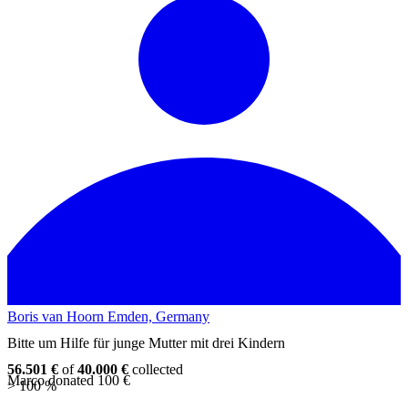
Boris van Hoorn
Emden, Germany
Bitte um Hilfe für junge Mutter mit drei Kindern
56.501 €
of
40.000 €
collected
Marco donated 100 €
>
100 %