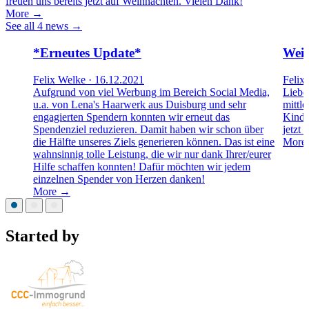
freuen uns bereits jetzt auf Weihnachten. Vielen Dank!
More →
See all 4 news →
*Erneutes Update*
Weih
Felix Welke · 16.12.2021
Felix
Aufgrund von viel Werbung im Bereich Social Media,
Liebe
u.a. von Lena's Haarwerk aus Duisburg und sehr
mittle
engagierten Spendern konnten wir erneut das
Kinde
Spendenziel reduzieren. Damit haben wir schon über
jetzt
die Hälfte unseres Ziels generieren können. Das ist eine
More
wahnsinnig tolle Leistung, die wir nur dank Ihrer/eurer
Hilfe schaffen konnten! Dafür möchten wir jedem
einzelnen Spender von Herzen danken!
More →
Started by