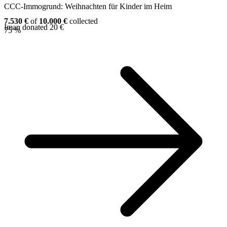
CCC-Immogrund: Weihnachten für Kinder im Heim
7.530 €
of
10.000 €
collected
Iman donated 20 €
75 %