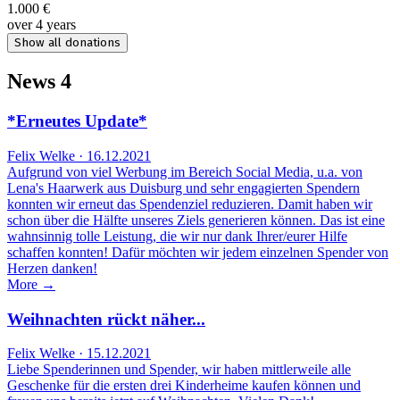
1.000 €
over 4 years
Show all donations
News
4
*Erneutes Update*
Felix Welke · 16.12.2021
Aufgrund von viel Werbung im Bereich Social Media, u.a. von
Lena's Haarwerk aus Duisburg und sehr engagierten Spendern
konnten wir erneut das Spendenziel reduzieren. Damit haben wir
schon über die Hälfte unseres Ziels generieren können. Das ist eine
wahnsinnig tolle Leistung, die wir nur dank Ihrer/eurer Hilfe
schaffen konnten! Dafür möchten wir jedem einzelnen Spender von
Herzen danken!
More →
Weihnachten rückt näher...
Felix Welke · 15.12.2021
Liebe Spenderinnen und Spender, wir haben mittlerweile alle
Geschenke für die ersten drei Kinderheime kaufen können und