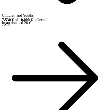
Children and Youths
7.530 €
of
10.000 €
collected
Iman donated 20 €
75 %