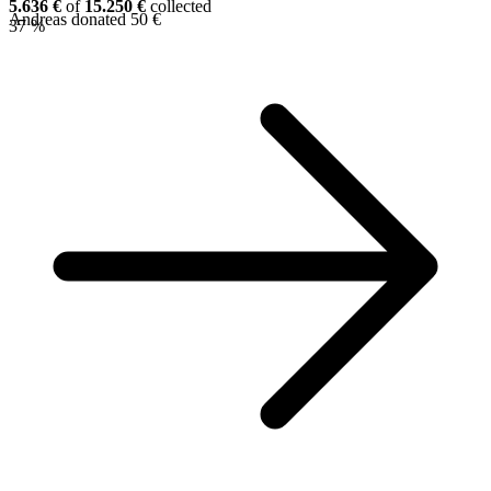
5.636 €
of
15.250 €
collected
Andreas donated 50 €
37 %