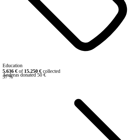
Education
5.636 €
of
15.250 €
collected
Andreas donated 50 €
37 %