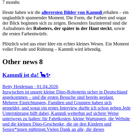
7 months
Heute haben wir die
allerersten Bilder von Kammli
erhalten – ein
unglaublich spannender Moment. Die Form, die Farben und sogar
der Blick beginnen sich zu zeigen. Besonders faszinierend sind die
Aufnahmen des
Roboters, der später in der Haut steckt
, sowie
die ersten Farbentwürfe.
Plötzlich wird aus einer Idee ein echtes kleines Wesen. Ein Moment
voller Freude und Rührung – Kammli wird lebendig.
Other news
8
Kammli ist da! 🦕✨
Betty Heideman · 01.04.2026
Inzwischen ist unsere kleine Dino‑Roboterin sicher in Deutschland
angekommen – und die ersten Besuche sind bereits geplant.
Mehrere Einrichtungen, Familien und Gruppen haben sich
gemeldet, und sogar ein erstes Interview durfte ich schon geben.Jede
Unterstützung hilft dabei, Kammli weiterhin auf sichere Weise
unterwegs zu halten: für Fahrtkosten, kleine Wartungen, die Website
und die kleinen Dino‑Geschenke, die sie den Kindern und
Senior*innen mitbringt.Vielen Dank an alle, die dieses