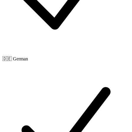
🇩🇪 German