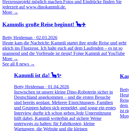
Herzensprojekt möglich machen.Fotos und Eindrücke finden Sie
jederzeit auf www.dinokammli.de.
More →
Kammlis große Reise beginnt! 🦕✈️
Betty Heideman · 02.03.2026
Heute kam die Nachricht: Kammli startet ihre große Reise und geht
gleich ins Flugzeug. Ich halte euch auf dem Laufenden – es ist so
spannend und die Vorfreude ist riesig! Folge Kammli auf YouTube
More →
See all 8 news →
Kammli ist da! 🦕✨
Kamm
Betty Heideman · 01.04.2026
Betty
Inzwischen ist unsere kleine Dino‑Roboterin sicher in
Heute
Deutschland angekommen – und die ersten Besuche
Reise 
sind bereits geplant. Mehrere Einrichtungen, Familien
dem L
und Gruppen haben sich gemeldet, und sogar ein erstes
ist r
Interview durfte ich schon geben.Jede Unterstützung
More
hilft dabei, Kammli weiterhin auf sichere Weise
unterwegs zu halten: für Fahrtkosten, kleine
Wartungen, die Website und die kleinen