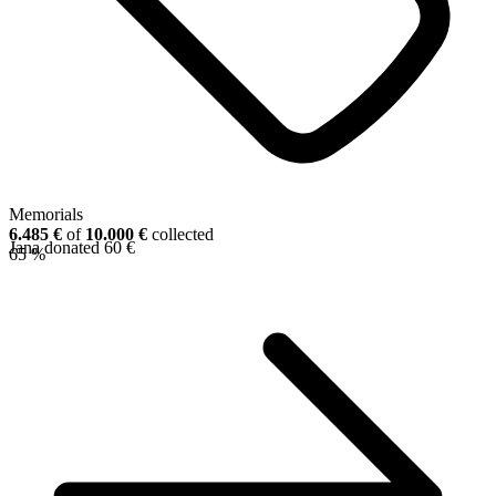
Memorials
6.485 €
of
10.000 €
collected
Jana donated 60 €
65 %