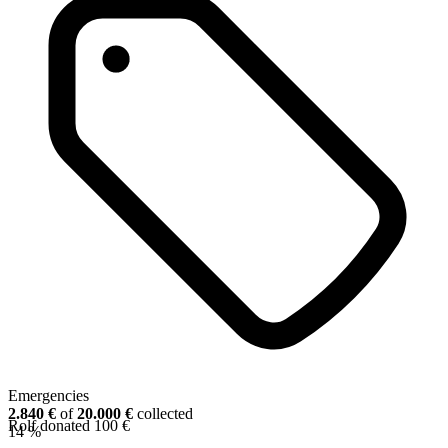
Emergencies
2.840 €
of
20.000 €
collected
Rolf donated 100 €
14 %