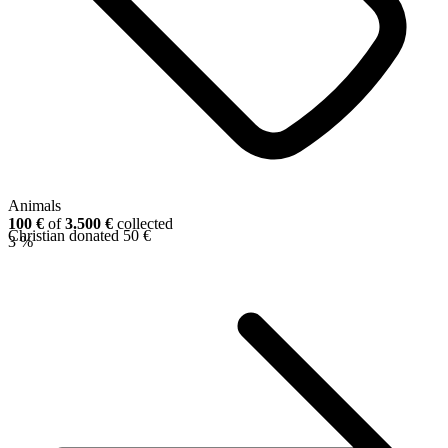
Animals
100 €
of
3.500 €
collected
Christian donated 50 €
3 %