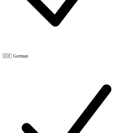
🇩🇪 German