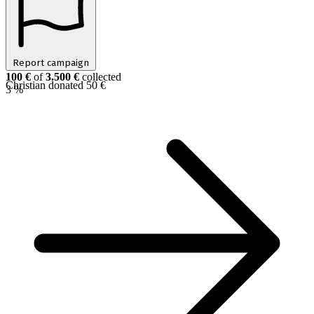
Report campaign
100 €
of
3.500 €
collected
Christian donated 50 €
3 %