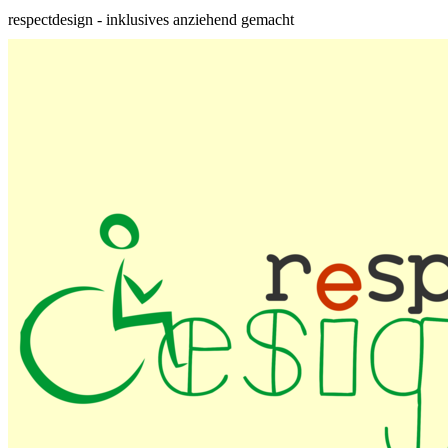
respectdesign - inklusives anziehend gemacht