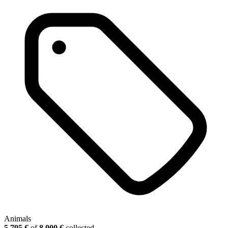
Animals
5.795 €
of
8.000 €
collected