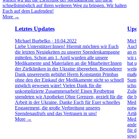
schnellstmöglich auf ihren weiteren Weg zu bringen. Wir halten
Euch auf dem Laufenden!
More →
Letztes Updates
Upda
Michael Burbelko · 10.04.2022
Micha
Liebe Unterstützer:Innen! Hiermit möchten wir Euch
Auch 
die letzten Neuigkeiten zu unserer Spendenkampagne
an euc
mitteilen. Schon am 1. April wurden alle unsere
wir u
Medikamente und Materialien an die Mitarbeiter:Innen
hat u
der Zielkliniken in der Ukraine übergeben. Besonderer
weite
Dank unsererseits gebührt Herrn Konstantin Primbas
maßen
ohne den der Einkauf der Medikamente nicht so schnell
Summe
möglich gewesen wäre! Vielen Dank für die
schon
unkomplizierte Zusammenarbeit! Einen Restbetrag
Zulie
spendeten wir Apotheker Ohnr Grenzen, gezielt für die
die b
Arbeit in der Ukraine. Danke Euch für Euer schnelles
Medik
Engagement, die große Verbreitung unseres
notwen
Spendenaufrufs und das Vertrauen in uns!
Artike
More →
Medik
ander
für d
sowie