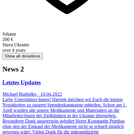
Johann
200 €
Slava Ukraine
over 4 years
Show all donations
News
2
Letztes Updates
Michael Burbelko · 10.04.2022
Liebe Unterstützer:Innen! Hiermit möchten wir Euch die letzten
Neuigkeiten zu unserer Spendenkampagne mitteilen. Schon am 1.
April wurden alle unsere Medikamente und Materialien an die
Mitarbeiter:Innen der Zielkliniken in der Ukraine übergeben.
Besonderer Dank unsererseits gebührt Herrn Konstantin Primbas
ohne den der Einkauf der Medikamente nicht so schnell möglich
gewesen wäre! Vielen Dank für die unkomplizierte