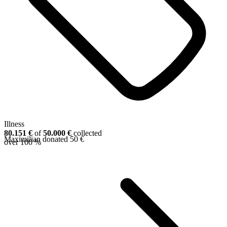
Illness
80.151 €
of
50.000 €
collected
Maximilian donated 50 €
over
100 %