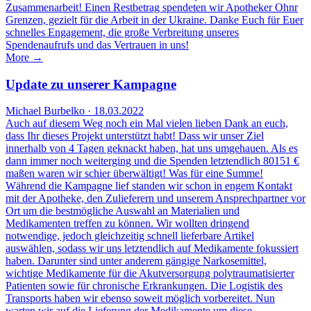
Zusammenarbeit! Einen Restbetrag spendeten wir Apotheker Ohnr
Grenzen, gezielt für die Arbeit in der Ukraine. Danke Euch für Euer
schnelles Engagement, die große Verbreitung unseres
Spendenaufrufs und das Vertrauen in uns!
More →
Update zu unserer Kampagne
Michael Burbelko · 18.03.2022
Auch auf diesem Weg noch ein Mal vielen lieben Dank an euch,
dass Ihr dieses Projekt unterstützt habt! Dass wir unser Ziel
innerhalb von 4 Tagen geknackt haben, hat uns umgehauen. Als es
dann immer noch weiterging und die Spenden letztendlich 80151 €
maßen waren wir schier überwältigt! Was für eine Summe!
Während die Kampagne lief standen wir schon in engem Kontakt
mit der Apotheke, den Zulieferern und unserem Ansprechpartner vor
Ort um die bestmögliche Auswahl an Materialien und
Medikamenten treffen zu können. Wir wollten dringend
notwendige, jedoch gleichzeitig schnell lieferbare Artikel
auswählen, sodass wir uns letztendlich auf Medikamente fokussiert
haben. Darunter sind unter anderem gängige Narkosemittel,
wichtige Medikamente für die Akutversorgung polytraumatisierter
Patienten sowie für chronische Erkrankungen. Die Logistik des
Transports haben wir ebenso soweit möglich vorbereitet. Nun
warten wir auf die Lieferung der Medikamente um diese