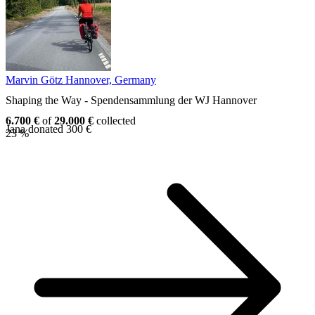
Marvin Götz
Hannover, Germany
Shaping the Way - Spendensammlung der WJ Hannover
6.700 €
of
29.000 €
collected
Jana donated 300 €
23 %