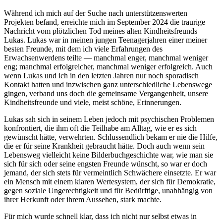
Während ich mich auf der Suche nach unterstützenswerten
Projekten befand, erreichte mich im September 2024 die traurige
Nachricht vom plötzlichen Tod meines alten Kindheitsfreunds
Lukas. Lukas war in meinen jungen Teenagerjahren einer meiner
besten Freunde, mit dem ich viele Erfahrungen des
Erwachsenwerdens teilte — manchmal enger, manchmal weniger
eng; manchmal erfolgreicher, manchmal weniger erfolgreich. Auch
wenn Lukas und ich in den letzten Jahren nur noch sporadisch
Kontakt hatten und inzwischen ganz unterschiedliche Lebenswege
gingen, verband uns doch die gemeinsame Vergangenheit, unsere
Kindheitsfreunde und viele, meist schöne, Erinnerungen.
Lukas sah sich in seinem Leben jedoch mit psychischen Problemen
konfrontiert, die ihm oft die Teilhabe am Alltag, wie er es sich
gewünscht hätte, verwehrten. Schlussendlich bekam er nie die Hilfe,
die er für seine Krankheit gebraucht hätte. Doch auch wenn sein
Lebensweg vielleicht keine Bilderbuchgeschichte war, wie man sie
sich für sich oder seine engsten Freunde wünscht, so war er doch
jemand, der sich stets für vermeintlich Schwächere einsetzte. Er war
ein Mensch mit einem klaren Wertesystem, der sich für Demokratie,
gegen soziale Ungerechtigkeit und für Bedürftige, unabhängig von
ihrer Herkunft oder ihrem Aussehen, stark machte.
Für mich wurde schnell klar, dass ich nicht nur selbst etwas in