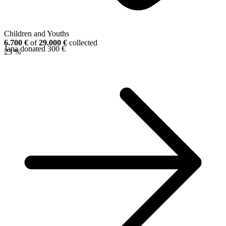
Children and Youths
6.700 €
of
29.000 €
collected
Jana donated 300 €
23 %