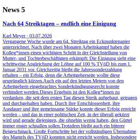
News
5
Nach 64 Streiktagen – endlich eine Einigung
Karl Meyer · 03.07.2026
Vergangene Woche wurde am 64. Streiktag ein Eckpunktepapier
unterzeichnet. Nach über zwei Monaten Arbeitskampf haben die
Kolleg*innen einen wichtigen Schritt in der Gleichstellung von
Mutter- und Tochterbeschäftigten erkämpft: Die Einigung sieht eine
schrittweise Angleichung der Löhne auf 100 % TVöD bis zum 1.
Januar 2031 vor. Gleichzeitig bleibt die Jahressonderzahlung
erhalten – ein Erfolg, denn die Arbeitgeberseite wollte diese
ursprünglich kürzen.Auch ein auf den letzten Metern von den
Arbeitgebern eingebrachtes Sonderkündigungsrecht konnte
verhindert werden.Dieses Ergebnis ist den Kolleg*innen zu
verdanken, die seit dem ersten Tag diesen Streik aufgebaut, getragen
und durchgehalten haben. Durch ihre Entschlossenheit, ihre
Ausdauer und ihre gemeinsame Stärke konnte dieser Erfolg erreicht
werden – und das in einer politischen Zeit, in der überall gekürzt
wird und gerade diejenigen, die ohnehin wenig haben, den Gürtel
immer enger schnallen sollen.Trotzdem bleibt auch ein bitterer
Beigeschmack. Große Fortschritte bei der vollständigen Übernahme
des Mantels des TVöD konnten nicht erreicht werden. Insbesondere