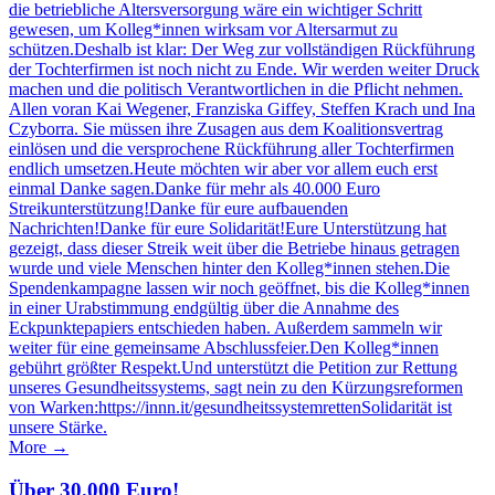
die betriebliche Altersversorgung wäre ein wichtiger Schritt
gewesen, um Kolleg*innen wirksam vor Altersarmut zu
schützen.Deshalb ist klar: Der Weg zur vollständigen Rückführung
der Tochterfirmen ist noch nicht zu Ende. Wir werden weiter Druck
machen und die politisch Verantwortlichen in die Pflicht nehmen.
Allen voran Kai Wegener, Franziska Giffey, Steffen Krach und Ina
Czyborra. Sie müssen ihre Zusagen aus dem Koalitionsvertrag
einlösen und die versprochene Rückführung aller Tochterfirmen
endlich umsetzen.Heute möchten wir aber vor allem euch erst
einmal Danke sagen.Danke für mehr als 40.000 Euro
Streikunterstützung!Danke für eure aufbauenden
Nachrichten!Danke für eure Solidarität!Eure Unterstützung hat
gezeigt, dass dieser Streik weit über die Betriebe hinaus getragen
wurde und viele Menschen hinter den Kolleg*innen stehen.Die
Spendenkampagne lassen wir noch geöffnet, bis die Kolleg*innen
in einer Urabstimmung endgültig über die Annahme des
Eckpunktepapiers entschieden haben. Außerdem sammeln wir
weiter für eine gemeinsame Abschlussfeier.Den Kolleg*innen
gebührt größter Respekt.Und unterstützt die Petition zur Rettung
unseres Gesundheitssystems, sagt nein zu den Kürzungsreformen
von Warken:https://innn.it/gesundheitssystemrettenSolidarität ist
unsere Stärke.
More →
Über 30.000 Euro!