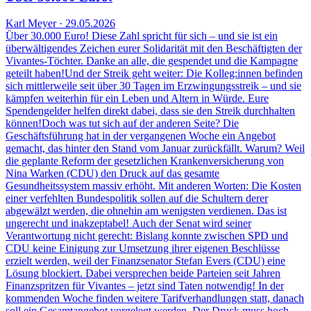
Karl Meyer · 29.05.2026
Über 30.000 Euro! Diese Zahl spricht für sich – und sie ist ein
überwältigendes Zeichen eurer Solidarität mit den Beschäftigten der
Vivantes-Töchter. Danke an alle, die gespendet und die Kampagne
geteilt haben!Und der Streik geht weiter: Die Kolleg:innen befinden
sich mittlerweile seit über 30 Tagen im Erzwingungsstreik – und sie
kämpfen weiterhin für ein Leben und Altern in Würde. Eure
Spendengelder helfen direkt dabei, dass sie den Streik durchhalten
können!Doch was tut sich auf der anderen Seite? Die
Geschäftsführung hat in der vergangenen Woche ein Angebot
gemacht, das hinter den Stand vom Januar zurückfällt. Warum? Weil
die geplante Reform der gesetzlichen Krankenversicherung von
Nina Warken (CDU) den Druck auf das gesamte
Gesundheitssystem massiv erhöht. Mit anderen Worten: Die Kosten
einer verfehlten Bundespolitik sollen auf die Schultern derer
abgewälzt werden, die ohnehin am wenigsten verdienen. Das ist
ungerecht und inakzeptabel! Auch der Senat wird seiner
Verantwortung nicht gerecht: Bislang konnte zwischen SPD und
CDU keine Einigung zur Umsetzung ihrer eigenen Beschlüsse
erzielt werden, weil der Finanzsenator Stefan Evers (CDU) eine
Lösung blockiert. Dabei versprechen beide Parteien seit Jahren
Finanzspritzen für Vivantes – jetzt sind Taten notwendig! In der
kommenden Woche finden weitere Tarifverhandlungen statt, danach
soll ein Gesamtangebot vorgelegt werden. Der Druck muss hoch