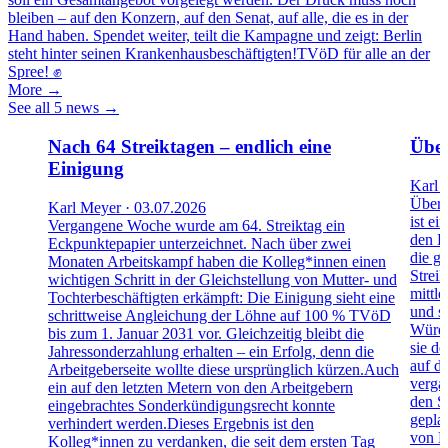
bleiben – auf den Konzern, auf den Senat, auf alle, die es in der
Hand haben. Spendet weiter, teilt die Kampagne und zeigt: Berlin
steht hinter seinen Krankenhausbeschäftigten!TVöD für alle an der
Spree! ✊
More →
See all 5 news →
Nach 64 Streiktagen – endlich eine
Über
Einigung
Karl 
Über 
Karl Meyer · 03.07.2026
ist ei
Vergangene Woche wurde am 64. Streiktag ein
den B
Eckpunktepapier unterzeichnet. Nach über zwei
die g
Monaten Arbeitskampf haben die Kolleg*innen einen
Streik
wichtigen Schritt in der Gleichstellung von Mutter- und
mittl
Tochterbeschäftigten erkämpft: Die Einigung sieht eine
und s
schrittweise Angleichung der Löhne auf 100 % TVöD
Würde
bis zum 1. Januar 2031 vor. Gleichzeitig bleibt die
sie d
Jahressonderzahlung erhalten – ein Erfolg, denn die
auf d
Arbeitgeberseite wollte diese ursprünglich kürzen.Auch
verga
ein auf den letzten Metern von den Arbeitgebern
den S
eingebrachtes Sonderkündigungsrecht konnte
gepla
verhindert werden.Dieses Ergebnis ist den
von N
Kolleg*innen zu verdanken, die seit dem ersten Tag