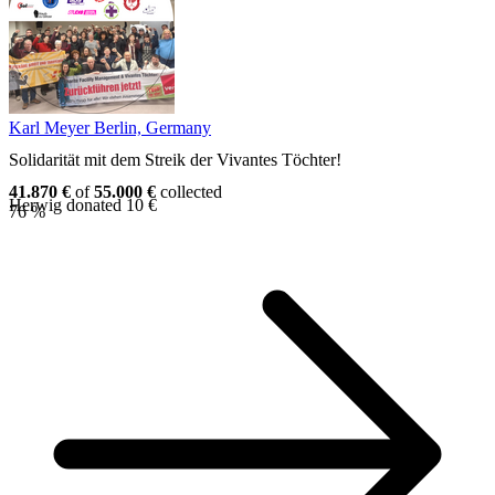
Karl Meyer
Berlin, Germany
Solidarität mit dem Streik der Vivantes Töchter!
41.870 €
of
55.000 €
collected
Herwig donated 10 €
76 %