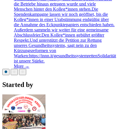
die Betriebe hinaus getragen wurde und viele
Menschen hinter den Kolleg*innen stehen.Die
Spendenkampagne lassen wir noch geöffnet, bis die
Kolleg*innen in einer Urabstimmung endgültig über
die Annahme des Eckpunktepapiers entschieden haben.
Außerdem sammeln wir weiter für eine gemeinsame
Abschlussfeier.Den Kolleg*innen gebührt größter
Respekt.Und unterstützt die Petition zur Rettung
unseres Gesundheitssystems, sagt nein zu den
Kürzungsreformen von
Warken:https://innn.it/gesundheitssystemrettenSolidarität
ist unsere Stärke.
More →
Started by