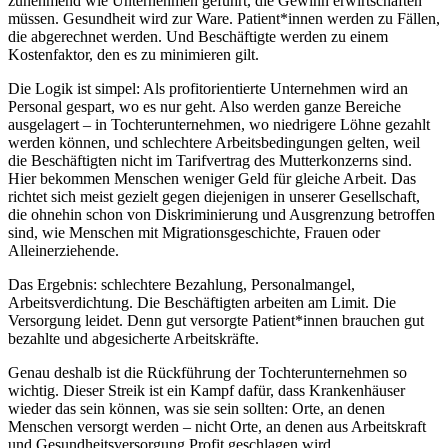
zunehmend wie Unternehmen geführt, die Gewinn erwirtschaften
müssen. Gesundheit wird zur Ware. Patient*innen werden zu Fällen,
die abgerechnet werden. Und Beschäftigte werden zu einem
Kostenfaktor, den es zu minimieren gilt.
Die Logik ist simpel: Als profitorientierte Unternehmen wird an
Personal gespart, wo es nur geht. Also werden ganze Bereiche
ausgelagert – in Tochterunternehmen, wo niedrigere Löhne gezahlt
werden können, und schlechtere Arbeitsbedingungen gelten, weil
die Beschäftigten nicht im Tarifvertrag des Mutterkonzerns sind.
Hier bekommen Menschen weniger Geld für gleiche Arbeit. Das
richtet sich meist gezielt gegen diejenigen in unserer Gesellschaft,
die ohnehin schon von Diskriminierung und Ausgrenzung betroffen
sind, wie Menschen mit Migrationsgeschichte, Frauen oder
Alleinerziehende.
Das Ergebnis: schlechtere Bezahlung, Personalmangel,
Arbeitsverdichtung. Die Beschäftigten arbeiten am Limit. Die
Versorgung leidet. Denn gut versorgte Patient*innen brauchen gut
bezahlte und abgesicherte Arbeitskräfte.
Genau deshalb ist die Rückführung der Tochterunternehmen so
wichtig. Dieser Streik ist ein Kampf dafür, dass Krankenhäuser
wieder das sein können, was sie sein sollten: Orte, an denen
Menschen versorgt werden – nicht Orte, an denen aus Arbeitskraft
und Gesundheitsversorgung Profit geschlagen wird.