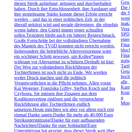
Gesun
diesen Streik aufgebaut, getragen und durchgehalten
Die K
haben. Durch ihre Entschlossenheit, ihre Ausdauer und
die S
ihre gemeinsame Stärke konnte dieser Erfolg erreicht
wenig
werden – und das in einer politischen Zeit, in der
inakz
überall gekürzt wird und gerade diejenigen, die ohnehin
Veran
wenig haben, den Gürtel immer enger schnallen
SPD u
sollen.Trotzdem bleibt auch ein bitterer Beigeschmack.
eigen
Große Fortschritte bei der vollständigen Übernahme
Finan
des Mantels des TVöD konnten nicht erreicht werden.
blocki
Insbesondere die betriebliche Altersversorgung wäre
Finanz
ein wichtiger Schritt gewesen, um Kolleg*innen
notwe
wirksam vor Altersarmut zu schützen.Deshalb ist klar:
Tarifv
Der Weg zur vollständigen Rückführung der
Gesam
Tochterfirmen ist noch nicht zu Ende. Wir werden
hoch 
weiter Druck machen und die politisch
alle, 
Verantwortlichen in die Pflicht nehmen. Allen voran
Kampa
Kai Wegener, Franziska Giffey, Steffen Krach und Ina
Krank
Czyborra. Sie müssen ihre Zusagen aus dem
✊
Koalitionsvertrag einlösen und die versprochene
More
Rückführung aller Tochterfirmen endlich
umsetzen.Heute möchten wir aber vor allem euch erst
einmal Danke sagen.Danke für mehr als 40.000 Euro
Streikunterstützung!Danke für eure aufbauenden
Nachrichten!Danke für eure Solidarität!Eure
Unterstützung hat gezeigt, dass dieser Streik weit über