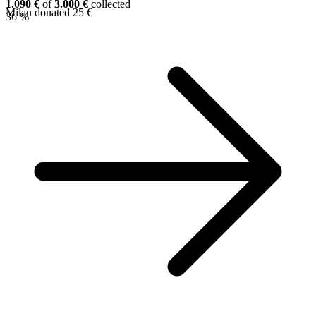
1.090 €
of
3.000 €
collected
Milan donated 25 €
36 %