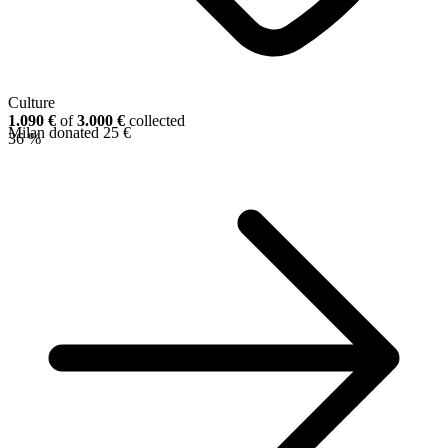
Culture
1.090 €
of
3.000 €
collected
Milan donated 25 €
36 %