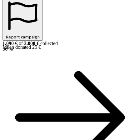
Report campaign
1.090 €
of
3.000 €
collected
Milan donated 25 €
36 %