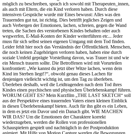
möglich zu beschreiben, sprach ich sowohl mit Therapeuten_innen,
als auch mit Eltern, die ein Kind verloren haben. Durch diese
intensiven Gespräche wurde mir Eines bewusst: Alles was den
Trauernden gut tut, ist richtig. Dies betrifft jegliches Zeigen und
auch Verbergen der Emotionen, lachen, schreien, gegen die Wand
treten, die Sachen des verstorbenen Kindes behalten oder auch
wegwerfen, E-Mail-Konten der Kinder weiterführen etc... Jeder
muss für sich selbst seinen eigenen Umgang mit dem Tod finden.
Leider fehlt hier noch das Verständnis der Öffentlichkeit. Menschen,
die noch keinen Zugehörigen verloren haben, haben eine durch
soziale Umfeld geprägte Vorstellung davon, was Trauer ist und wie
ein Mensch trauern sollte. Die Betroffenen wird mit Vorurteilen
konfrontiert: „Wie kannst du jetzt über Witze lachen, wenn dein
Kind im Sterben liegt!?“, obwohl genau dieses Lachen für
denjenigen vielleicht wichtig ist, um den Tag zu überleben.
Überleben deshalb, weil die Leidtragenden nach dem Tod ihres
Kindes einen psychischen und physischen Überlebenskampf führen.
WORUM GEHT ES? Mein Kurzfilm „THE LAST SKETCH“ soll
aus der Perspektive eines trauernden Vaters einen kleinen Einblick
in diesen Überlebenskampf bieten. Auch für ihn gibt es ein Leben,
in dem es jetzt ein Davor und ein Danach gibt. WIE MACHEN
WIR DAS? Um die Emotionen der Charaktere korrekt
wiederzugeben, werden die Rollen von professionellen
Schauspielern gespielt und nachträglich in der Postproduktion
animiert. Mit Hilfe von Motion Capture werden die Bewegungen