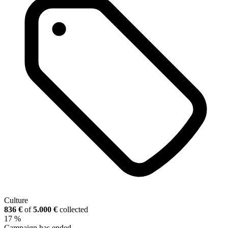
Culture
836 €
of
5.000 €
collected
17 %
Campaign has ended