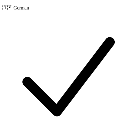
🇩🇪 German