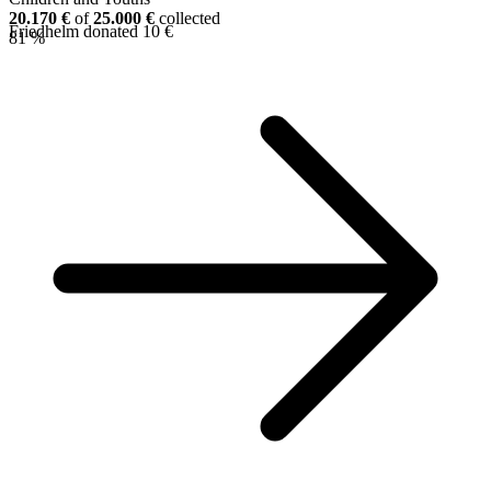
20.170 €
of
25.000 €
collected
Friedhelm donated 10 €
81 %