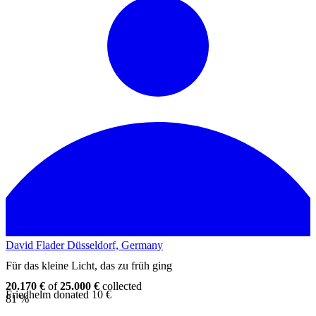
David Flader
Düsseldorf, Germany
Für das kleine Licht, das zu früh ging
20.170 €
of
25.000 €
collected
Friedhelm donated 10 €
81 %