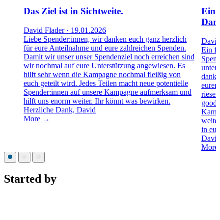
Das Ziel ist in Sichtweite.
Ein 
Dan
David Flader · 19.01.2026
Liebe Spender:innen, wir danken euch ganz herzlich
David
für eure Anteilnahme und eure zahlreichen Spenden.
Ein f
Damit wir unser unser Spendenziel noch erreichen sind
Spend
wir nochmal auf eure Unterstützung angewiesen. Es
unter
hilft sehr wenn die Kampagne nochmal fleißig von
dankba
euch geteilt wird. Jedes Teilen macht neue potentielle
eurer
Spender:innen auf unsere Kampagne aufmerksam und
riese
hilft uns enorm weiter. Ihr könnt was bewirken.
goodc
Herzliche Dank, David
Kampa
More →
weite
in eu
David
More
Started by