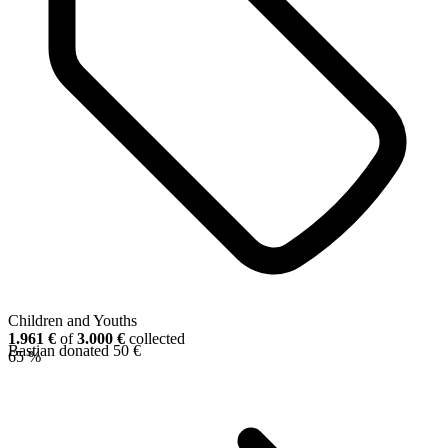
Children and Youths
1.961 €
of
3.000 €
collected
Bastian donated 50 €
65 %