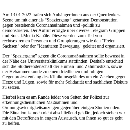
Am 13.01.2022 trafen sich Anhänger:innen aus der Querdenker-
Szene um mit einer als “Spaziergang” getarnten Demonstration
gegen bestehende Coronamaßnahmen und -politik zu
demonstrieren. Der Aufruf erfolgte über diverse Telegram-Gruppen
und Social-Media Kanäle. Diese werden zum Teil von
rechtsextremen Personen und Gruppierungen wie den "Freien
Sachsen" oder der "Identitären Bewegung" geleitet und organisiert.
Der "Spaziergang" gegen die Coronamaßnahmen sollte bewusst in
der Nähe des Universitätsklinikums stattfinden. Deshalb entschied
sich die Studierendenschaft der Human- und Zahnmedizin, sowie
der Hebammenkunde zu einem friedlichen und ruhigen
Gegenprotest entlang des Klinikumsgeländes um ein Zeichen gegen
Hetze und Lügen, sowie für mehr Solidarität und sachlichen Diskurs
zu setzen.
Hierbei kam es am Rande leider von Seiten der Polizei zur
erkennungsdienstlichen Maßnahmen und
Ordnungswiedrigkeitsanzeigen gegenüber einigen Studierenden.
Die Situation ist noch nicht abschließend geklärt, jedoch stehen wir
mit den Betroffenen in engem Austausch, um ihnen so gut es geht
zu helfen.