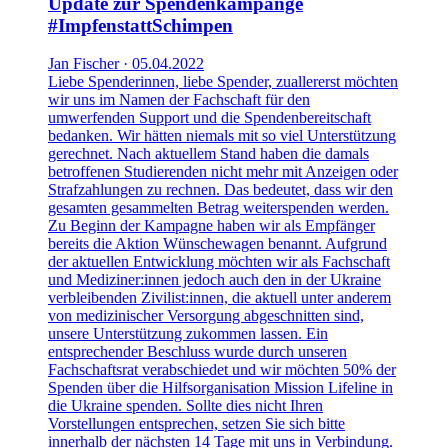
Update zur Spendenkampange
#ImpfenstattSchimpen
Jan Fischer · 05.04.2022
Liebe Spenderinnen, liebe Spender, zuallererst möchten
wir uns im Namen der Fachschaft für den
umwerfenden Support und die Spendenbereitschaft
bedanken. Wir hätten niemals mit so viel Unterstützung
gerechnet. Nach aktuellem Stand haben die damals
betroffenen Studierenden nicht mehr mit Anzeigen oder
Strafzahlungen zu rechnen. Das bedeutet, dass wir den
gesamten gesammelten Betrag weiterspenden werden.
Zu Beginn der Kampagne haben wir als Empfänger
bereits die Aktion Wünschewagen benannt. Aufgrund
der aktuellen Entwicklung möchten wir als Fachschaft
und Mediziner:innen jedoch auch den in der Ukraine
verbleibenden Zivilist:innen, die aktuell unter anderem
von medizinischer Versorgung abgeschnitten sind,
unsere Unterstützung zukommen lassen. Ein
entsprechender Beschluss wurde durch unseren
Fachschaftsrat verabschiedet und wir möchten 50% der
Spenden über die Hilfsorganisation Mission Lifeline in
die Ukraine spenden. Sollte dies nicht Ihren
Vorstellungen entsprechen, setzen Sie sich bitte
innerhalb der nächsten 14 Tage mit uns in Verbindung.