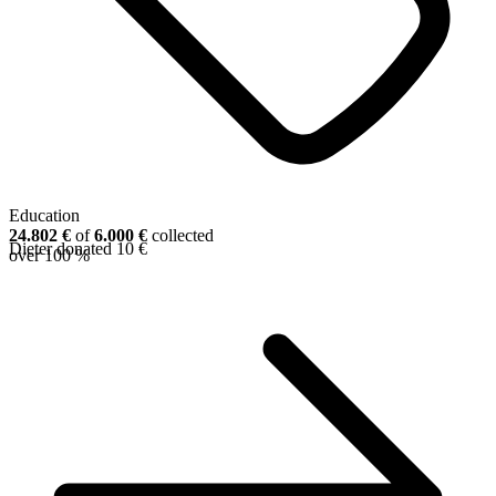
Education
24.802 €
of
6.000 €
collected
Dieter donated 10 €
over
100 %