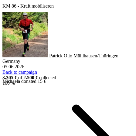
KM 86 - Kraft mobiliseren
Patrick Otto
Mühlhausen/Thüringen,
Germany
05.06.2026
Back to campaign
3.305 €
of
2.500 €
collected
Michaela donated 15 €
100 %