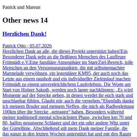
Patrick und Marean
Other news
14
Herzlichen Dank!
Patrick Otto · 05.07.2026
Herzlichen Dank an alle, die dieses Projekt unterstützt haben!Ein
Besonderer Dank geht an die fleißigen Menschen des Lauffeuer
Fröttstädt e.V.Eine familiäre Atmosphäre im Start/Ziel-Bereich, tolle
Menschen an den Versorgungspunkten, die mit selbstgemachter
Marmelade verwöhnen, ein legendärer KM95, der auch noch das
Letzte aus einem rausholt und ein individueller Zieleinlauf machen
Fröttstädt zu einem unvergleichlichem Lauferlebnis. Die Worte am
Start von Holger Sakuth, werden noch lange nachklingen: „Es wird
Momente auf der Strecke geben, in denen werdet ihr euch stark und
unschlagbar fühlen. Glaubt mir, auch die vergehen.“Ebenfalls danke
ich meinem Bruder und meinem Neffen, die mich als Radbegleitung
100km über die Strecke „getragen“ haben. Besonders während
meiner traditionell mental schwächsten Phase, zwischen km 70 und
80, halfen gesungene Schlager und der ein oder andere Witz unter
der Gürtellinie. Abschließend gilt mein Dank meiner Familie, die
das ganze in den letzten Wochen unterstützt hat und mir den Raum