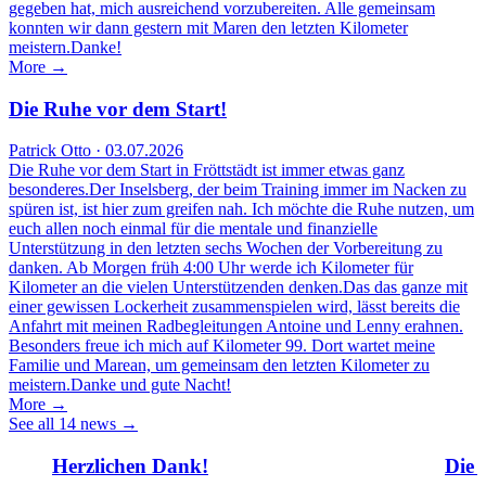
gegeben hat, mich ausreichend vorzubereiten. Alle gemeinsam
konnten wir dann gestern mit Maren den letzten Kilometer
meistern.Danke!
More →
Die Ruhe vor dem Start!
Patrick Otto · 03.07.2026
Die Ruhe vor dem Start in Fröttstädt ist immer etwas ganz
besonderes.Der Inselsberg, der beim Training immer im Nacken zu
spüren ist, ist hier zum greifen nah. Ich möchte die Ruhe nutzen, um
euch allen noch einmal für die mentale und finanzielle
Unterstützung in den letzten sechs Wochen der Vorbereitung zu
danken. Ab Morgen früh 4:00 Uhr werde ich Kilometer für
Kilometer an die vielen Unterstützenden denken.Das das ganze mit
einer gewissen Lockerheit zusammenspielen wird, lässt bereits die
Anfahrt mit meinen Radbegleitungen Antoine und Lenny erahnen.
Besonders freue ich mich auf Kilometer 99. Dort wartet meine
Familie und Marean, um gemeinsam den letzten Kilometer zu
meistern.Danke und gute Nacht!
More →
See all 14 news →
Herzlichen Dank!
Die 