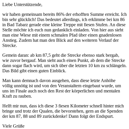
Liebe Unterstützende,
wir haben gemeinsam bereits 86% der erhofften Summe erreicht. Ich
bin sehr glücklich! Das bedeutet allerdings, ich erklimme bei km 86
in Bad Tabarz gerade eine kleine Treppe mit fiesen Stufen. An diese
Stelle möchte ich euch nun gedanklich einladen. Von hier aus sieht
man eine Wiese mit einem schmalen Pfad über einen gnadenlosen
Anstieg. Zudem hat man den Blick auf den weiteren Verlauf der
Strecke.
Gemein daran: ab km 87,5 geht die Strecke ebenso stark bergab,
wie zuvor bergauf. Man sieht auch einen Punkt, ab dem die Strecke
dann sogar flach wird, um sich über die letzten 10 km zu schlängeln.
Das Bild gibt einen guten Einblick.
Man kann demnach davon ausgehen, dass diese letzte Anhöhe
völlig unnötig ist und von den Veranstaltern eingebaut wurde, um
uns im Finale auch noch den Rest der körperlichen und mentalen
Kraft zu rauben.
Helft mir nun, dass ich diese 3 fiesen Kilometer schnell hinter mich
bringe und trotz der Qualen, die bevorstehen, gern an die Spenden
der km 87, 88 und 89 zurückdenke! Dann folgt der Endspurt.
Viele Grüße