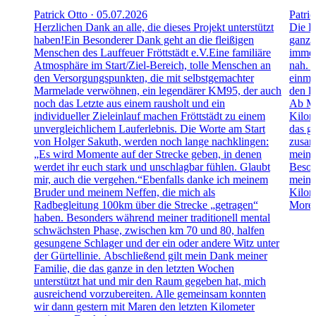
Patrick Otto · 05.07.2026
Patri
Herzlichen Dank an alle, die dieses Projekt unterstützt
Die R
haben!Ein Besonderer Dank geht an die fleißigen
ganz 
Menschen des Lauffeuer Fröttstädt e.V.Eine familiäre
immer
Atmosphäre im Start/Ziel-Bereich, tolle Menschen an
nah. 
den Versorgungspunkten, die mit selbstgemachter
einmal
Marmelade verwöhnen, ein legendärer KM95, der auch
den l
noch das Letzte aus einem rausholt und ein
Ab Mo
individueller Zieleinlauf machen Fröttstädt zu einem
Kilom
unvergleichlichem Lauferlebnis. Die Worte am Start
das g
von Holger Sakuth, werden noch lange nachklingen:
zusamm
„Es wird Momente auf der Strecke geben, in denen
meine
werdet ihr euch stark und unschlagbar fühlen. Glaubt
Beson
mir, auch die vergehen.“Ebenfalls danke ich meinem
meine
Bruder und meinem Neffen, die mich als
Kilom
Radbegleitung 100km über die Strecke „getragen“
More
haben. Besonders während meiner traditionell mental
schwächsten Phase, zwischen km 70 und 80, halfen
gesungene Schlager und der ein oder andere Witz unter
der Gürtellinie. Abschließend gilt mein Dank meiner
Familie, die das ganze in den letzten Wochen
unterstützt hat und mir den Raum gegeben hat, mich
ausreichend vorzubereiten. Alle gemeinsam konnten
wir dann gestern mit Maren den letzten Kilometer