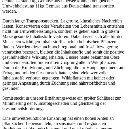
deutlich – statt 1kg Gemüse aus Übersee können bei gleicher
Umweltbelastung 11kg Gemüse aus Deutschland transportiert
werden.
Durch lange Transportstrecken, Lagerung, künstliches Nachreifen
lassen, Konservieren oder Verarbeiten von Lebensmitteln entstehen
nicht nur Umweltbelastungen, sondern es gehen auch in großem
Maße gesunde Inhaltsstoffe verloren. Dabei lassen sich alle für den
Menschen wichtigen Inhaltsstoffe auch in heimischen Pflanzen
finden. Werden diese auch noch regional und frisch bzw. gering
verarbeitet bezogen, bleiben die Inhaltsstoffe und somit die positive
gesundheitliche Wirkung erhalten. Unsere heute bekannten Obst-
und Gemüsesorten finden ihren Ursprung alle in Wildpflanzen.
Durch die Kultivierung und Züchtung, die ihr Hauptaugenmerk auf
Ertrag und milden Geschmack hatten, sind viele wertvolle
Inhaltsstoffe verloren gegangen. Wildpflanzen mit keiner oder
geringer Anpassung durch Züchtung sind nährstoffdichter und
gesünder.
Somit steckt in unserer Ernährungsweise ein großer Schlüssel zur
Minimierung der Klimafolgeschäden und gleichzeitig der
Gesundheitsförderung.
Eine umweltfreundliche Ernährung hat einen hohen Anteil an
pflanzlichen Lebensmitteln, an saisonalen und regionalen
Produkten, ist ökologisch erzeugt und nutzt möglichst gering