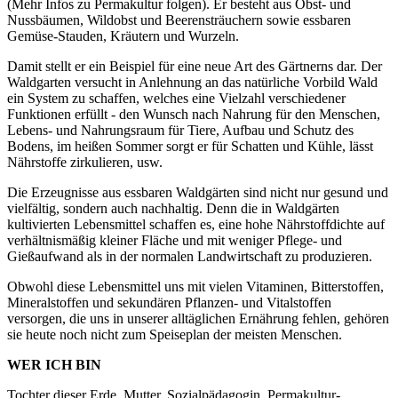
(Mehr Infos zu Permakultur folgen). Er besteht aus Obst- und
Nussbäumen, Wildobst und Beerensträuchern sowie essbaren
Gemüse-Stauden, Kräutern und Wurzeln.
Damit stellt er ein Beispiel für eine neue Art des Gärtnerns dar. Der
Waldgarten versucht in Anlehnung an das natürliche Vorbild Wald
ein System zu schaffen, welches eine Vielzahl verschiedener
Funktionen erfüllt - den Wunsch nach Nahrung für den Menschen,
Lebens- und Nahrungsraum für Tiere, Aufbau und Schutz des
Bodens, im heißen Sommer sorgt er für Schatten und Kühle, lässt
Nährstoffe zirkulieren, usw.
Die Erzeugnisse aus essbaren Waldgärten sind nicht nur gesund und
vielfältig, sondern auch nachhaltig. Denn die in Waldgärten
kultivierten Lebensmittel schaffen es, eine hohe Nährstoffdichte auf
verhältnismäßig kleiner Fläche und mit weniger Pflege- und
Gießaufwand als in der normalen Landwirtschaft zu produzieren.
Obwohl diese Lebensmittel uns mit vielen Vitaminen, Bitterstoffen,
Mineralstoffen und sekundären Pflanzen- und Vitalstoffen
versorgen, die uns in unserer alltäglichen Ernährung fehlen, gehören
sie heute noch nicht zum Speiseplan der meisten Menschen.
WER ICH BIN
Tochter dieser Erde, Mutter, Sozialpädagogin, Permakultur-