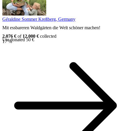
Géraldine Sommer
Kreßberg, Germany
Mit essbareren Waldgärten die Welt schöner machen!
2.076 €
of
12.000 €
collected
Ute donated 50 €
17 %