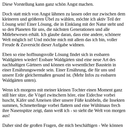
Diese Vorstellung kann ganz schön Angst machen.
Doch statt mich von Angst lähmen zu lassen oder nur zwischen dem
kleineren und größeren Übel zu wählen, möchte ich aktiv Teil der
Lösung sein! Einer Lösung, die in Einklang mit der Natur steht und
so den Planeten für uns, die nächsten Generationen und alle
Mitlebewesen erhält. Ich glaube daran, dass eine andere, schönere
Welt möglich ist! Und möchte mich mit allem das ich bin, voller
Freude & Zuversicht dieser Aufgabe widmen.
Eben so eine hoffnungsvolle Lösung findet sich in essbaren
Waldgärten wieder! Essbare Waldgärten sind eine neue Art des
nachhaltigen Gärtners und können ein wesentlicher Baustein in
einer Ernährungswende sein. Einer Ernährung, die für uns und
unsere Erde gleichermaßen gesund ist. (Mehr Infos zu essbaren
Waldgärten unten).
Wenn ich morgens mit meiner kleinen Tochter einen Moment ganz
still hier sitze, die Vögel zwitschern höre, eine Eidechse vorbei
huscht, Käfer und Ameisen über unsere Füße krabbeln, die Insekten
summen, Schmetterlinge vorbei flattern und eine Wühlmaus frech
ihre Nasenspitze zeigt, dann weiß ich - so sieht die Welt von morgen
aus!
Daher sind die großen Fragen, die mich beschäftigen - Wie können