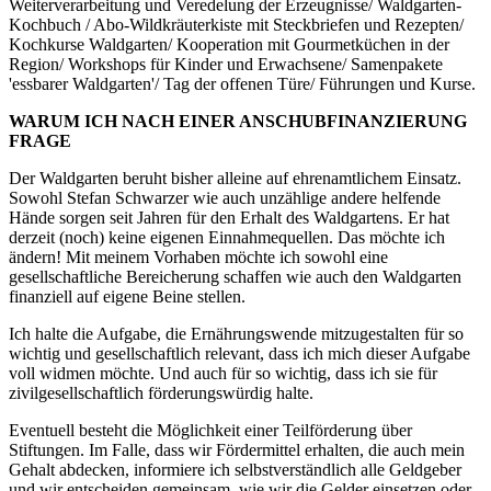
Weiterverarbeitung und Veredelung der Erzeugnisse/ Waldgarten-
Kochbuch / Abo-Wildkräuterkiste mit Steckbriefen und Rezepten/
Kochkurse Waldgarten/ Kooperation mit Gourmetküchen in der
Region/ Workshops für Kinder und Erwachsene/ Samenpakete
'essbarer Waldgarten'/ Tag der offenen Türe/ Führungen und Kurse.
WARUM ICH NACH EINER ANSCHUBFINANZIERUNG
FRAGE
Der Waldgarten beruht bisher alleine auf ehrenamtlichem Einsatz.
Sowohl Stefan Schwarzer wie auch unzählige andere helfende
Hände sorgen seit Jahren für den Erhalt des Waldgartens. Er hat
derzeit (noch) keine eigenen Einnahmequellen. Das möchte ich
ändern! Mit meinem Vorhaben möchte ich sowohl eine
gesellschaftliche Bereicherung schaffen wie auch den Waldgarten
finanziell auf eigene Beine stellen.
Ich halte die Aufgabe, die Ernährungswende mitzugestalten für so
wichtig und gesellschaftlich relevant, dass ich mich dieser Aufgabe
voll widmen möchte. Und auch für so wichtig, dass ich sie für
zivilgesellschaftlich förderungswürdig halte.
Eventuell besteht die Möglichkeit einer Teilförderung über
Stiftungen. Im Falle, dass wir Fördermittel erhalten, die auch mein
Gehalt abdecken, informiere ich selbstverständlich alle Geldgeber
und wir entscheiden gemeinsam, wie wir die Gelder einsetzen oder