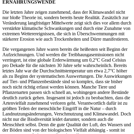
ERNÄHRUNGSWENDE
Die letzten Jahre zeigen zunehmend, dass der Klimawandel nicht
nur bloße Theorie ist, sondern bereits heute Realität. Zusätzlich zur
Veränderung langfristiger Mittelwerte zeigt sich dies vor allem durch
verstärkte klimatische Schwankungen und durch eine Zunahme von
extremen Wetterereignissen, die sich in Überschwemmungen mit
stärkerer Erosion wie auch Trockenheiten und Dürre manifestieren.
Die vergangenen Jahre waren bereits die heißesten seit Beginn der
Aufzeichnungen. Und werden die Treibhausgasemissionen nicht
verringert, ist eine globale Erderwärmung um 0,2°C Grad Celsius
pro Dekade für die nächsten 30 Jahre sehr wahrscheinlich. Bereits
letztes Jahr war die Durchschnittstemperatur um etwa 2,7°C höher
als zu Beginn der systematischen Auswertungen. Die Auswirkungen
auf Tier- und Pflanzenbestände sind so komplex, dass sie bisher
noch nicht richtig erfasst werden können. Manche Tiere und
Pflanzenarten passen sich schnell an, wohingegen andere Bestände
deutlich zurück gehen. Insgesamt ist jedoch zu beobachten, dass die
Artenvielfalt zunehmend verloren geht. Verantwortlich dafür ist zu
größten Teilen der menschliche Eingriff in die Natur – durch
Landnutzungsänderungen, Verschmutzung und Klimawandel. Doch
nicht nur die Biodiversität leidet darunter, sondern auch die
Menschheit selbst. Denn die gute Qualität der Luft, des Wassers und
der Böden sind von der biologischen Vielfalt abhängig - somit ist