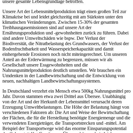
unsere gesamte Lebensgrundlage betroffen.
Unsere Art der Lebensmittelproduktion trägt einen großen Teil zur
Klimakrise bei und leidet gleichzeitig mit am Stärksten unter den
klimatischen Veränderungen. Zwischen 15-30% der gesamten
Treibhausgasemissionen sind auf unsere Art der
Ernährungsproduktion und -gewohnheiten zurück zu führen. Dabei
sind andere Umweltschäden wie bspw. Der Verlust der
Biodiversität, die Nitratbelastung des Grundwassers, der Verlust der
Bodenfruchtbarkeit und Wasserspeicherkapazität und damit
einhergehende Erosionen noch nicht miteingerechnet. Um unseren
Anteil an der Erderwärmung zu begrenzen, müssen wir als
Gesellschaft unsere Essgewohnheiten und die
Nahrungsmittelproduktion deutlich umstellen. Wir brauchen ein
Umdenken in der Landbewirtschaftung und die Entwicklung von
neuen, nachhaltigen Landbewirtschaftungssystemen.
In Deutschland verzehrt ein Mensch etwa 500kg Nahrungsmittel pro
Jahr. Davon stammen etwa zwei Drittel aus Übersee. Unabhängig
von der Art und der Herkunft der Lebensmittel verursacht deren
Erzeugung Umweltbelastungen. Die Höhe der Belastung hängt von
verschiedenen Faktoren ab: Die Art und Weise der Bewirtschaftung
der Flächen, die für die Herstellung benötigte Energiemenge und die
verwendeten Energieträger, die Transportstrecken und -mittel. Am
Beispiel der Transportwege wird das enorme Einsparungspotential