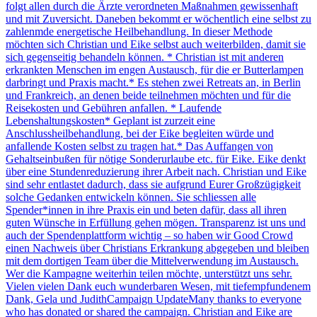
folgt allen durch die Ärzte verordneten Maßnahmen gewissenhaft
und mit Zuversicht. Daneben bekommt er wöchentlich eine selbst zu
zahlenmde energetische Heilbehandlung. In dieser Methode
möchten sich Christian und Eike selbst auch weiterbilden, damit sie
sich gegenseitig behandeln können. * Christian ist mit anderen
erkrankten Menschen im engen Austausch, für die er Butterlampen
darbringt und Praxis macht.* Es stehen zwei Retreats an, in Berlin
und Frankreich, an denen beide teilnehmen möchten und für die
Reisekosten und Gebühren anfallen. * Laufende
Lebenshaltungskosten* Geplant ist zurzeit eine
Anschlussheilbehandlung, bei der Eike begleiten würde und
anfallende Kosten selbst zu tragen hat.* Das Auffangen von
Gehaltseinbußen für nötige Sonderurlaube etc. für Eike. Eike denkt
über eine Stundenreduzierung ihrer Arbeit nach. Christian und Eike
sind sehr entlastet dadurch, dass sie aufgrund Eurer Großzügigkeit
solche Gedanken entwickeln können. Sie schliessen alle
Spender*innen in ihre Praxis ein und beten dafür, dass all ihren
guten Wünsche in Erfüllung gehen mögen. Transparenz ist uns und
auch der Spendenplattform wichtig – so haben wir Good Crowd
einen Nachweis über Christians Erkrankung abgegeben und bleiben
mit dem dortigen Team über die Mittelverwendung im Austausch.
Wer die Kampagne weiterhin teilen möchte, unterstützt uns sehr.
Vielen vielen Dank euch wunderbaren Wesen, mit tiefempfundenem
Dank, Gela und JudithCampaign UpdateMany thanks to everyone
who has donated or shared the campaign. Christian and Eike are