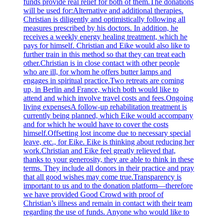
funds provide real relief for both of them.The donations
will be used for:Alternative and additional therapies.
Christian is diligently and optimistically following all
measures prescribed by his doctors. In addition, he
receives a weekly energy healing treatment, which he
pays for himself. Christian and Eike would also like to
further train in this method so that they can treat each
other.Christian is in close contact with other people
who are ill, for whom he offers butter lamps and
engages in spiritual practice.Two retreats are coming
up, in Berlin and France, which both would like to
attend and which involve travel costs and fees.Ongoing
living expensesA follow-up rehabilitation treatment is
currently being planned, which Eike would accompany
and for which he would have to cover the costs
himself.Offsetting lost income due to necessary special
leave, etc., for Eike. Eike is thinking about reducing her
work.Christian and Eike feel greatly relieved that,
thanks to your generosity, they are able to think in these
terms. They include all donors in their practice and pray
that all good wishes may come true.Transparency is
important to us and to the donation platform—therefore
we have provided Good Crowd with proof of
Christian’s illness and remain in contact with their team
regarding the use of funds. Anyone who would like to