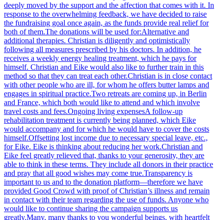
deeply moved by the support and the affection that comes with it. In
response to the overwhelming feedback, we have decided to raise
the fundraising goal once again, as the funds provide real relief for
both of them.The donations will be used for:Alternative and
additional therapies. Christian is diligently and optimistically
following all measures prescribed by his doctors. In addition, he
receives a weekly energy healing treatment, which he pays for
himself. Christian and Eike would also like to further train in this
method so that they can treat each other.Christian is in close contact
with other people who are ill, for whom he offers butter lamps and
engages in spiritual practice.Two retreats are coming up, in Berlin
and France, which both would like to attend and which involve
travel costs and fees.Ongoing living expensesA follow-up
rehabilitation treatment is currently being planned, which Eike
would accompany and for which he would have to cover the costs
himself.Offsetting lost income due to necessary special leave, etc.,
for Eike. Eike is thinking about reducing her work.Christian and
Eike feel greatly relieved that, thanks to your generosity, they are
able to think in these terms. They include all donors in their practice
and pray that all good wishes may come true.Transparency is
important to us and to the donation platform—therefore we have
provided Good Crowd with proof of Christian’s illness and remain
in contact with their team regarding the use of funds. Anyone who
would like to continue sharing the campaign supports us
greatly.Many, many thanks to you wonderful beings, with heartfelt