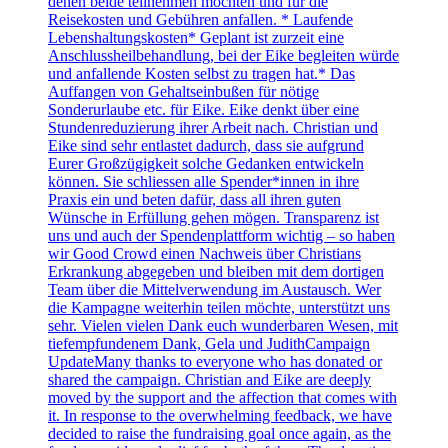
denen beide teilnehmen möchten und für die
Reisekosten und Gebühren anfallen. * Laufende
Lebenshaltungskosten* Geplant ist zurzeit eine
Anschlussheilbehandlung, bei der Eike begleiten würde
und anfallende Kosten selbst zu tragen hat.* Das
Auffangen von Gehaltseinbußen für nötige
Sonderurlaube etc. für Eike. Eike denkt über eine
Stundenreduzierung ihrer Arbeit nach. Christian und
Eike sind sehr entlastet dadurch, dass sie aufgrund
Eurer Großzügigkeit solche Gedanken entwickeln
können. Sie schliessen alle Spender*innen in ihre
Praxis ein und beten dafür, dass all ihren guten
Wünsche in Erfüllung gehen mögen. Transparenz ist
uns und auch der Spendenplattform wichtig – so haben
wir Good Crowd einen Nachweis über Christians
Erkrankung abgegeben und bleiben mit dem dortigen
Team über die Mittelverwendung im Austausch. Wer
die Kampagne weiterhin teilen möchte, unterstützt uns
sehr. Vielen vielen Dank euch wunderbaren Wesen, mit
tiefempfundenem Dank, Gela und JudithCampaign
UpdateMany thanks to everyone who has donated or
shared the campaign. Christian and Eike are deeply
moved by the support and the affection that comes with
it. In response to the overwhelming feedback, we have
decided to raise the fundraising goal once again, as the