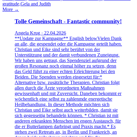
gratitude,Gela and Judith
More →
Tolle Gemeinschaft - Fantastic community!
Angela Krug · 22.04.2026
**Update zur Kampagne** English belowVielen Dank
an alle, die gespendet oder die Kampagne geteilt haben.
Christian und Eike sind sehr berührt von der
Unterstützung und der damit verbundenen Zuneigung.
Wir haben uns getraut, das Spendenziel aufgrund der
großen Resonanz noch einmal höher zu setzen, denn
das Geld führt zu einer echten Erleichterung bei den
Beiden. Die Spenden werden eingesetzt für:*
Alternative bzw. zusätzliche Therapien. Christian folgt
allen durch die Ärzte verordneten Maßnahmen
gewissenhaft und mit Zuversicht. Daneben bekommt er
wöchentlich eine selbst zu zahlenmde energetische
Heilbehandlung. In dieser Methode möchten sich
Christian und Eike selbst auch weiterbilden, damit sie
sich gegenseitig behandeln können. * Christian ist mit
anderen erkrankten Menschen im engen Austausch, für
die er Butterlampen darbringt und Praxis macht.* Es
stehen zwei Retreats an, in Berlin und Frankreich, an