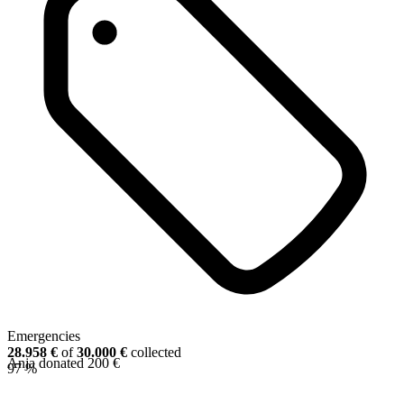
Emergencies
28.958 €
of
30.000 €
collected
Anja donated 200 €
97 %