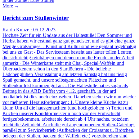
in der Sonne! Eure Stullen
More →
Bericht zum Stullenwinter
Katrin Kunze · 05.12.2023
Höchste Zeit für ein Update aus der Haltestulle! Den Sommer und
Herbst haben wir erstmal ganz gut gemeistert und es gibt eine ganze
Menge Großartiges: - Kunst und Kultur sind wie geplant regelmäßig
bei uns zu Gast - Das Serviceteam besteht aus lauter tollen Leuten,
die sich richtig reinhängen und denen man die Freude an der Arbeit
anmerkt - Die Winterkarte steht mit Chai, Special-Waffeln und
Überbackenem schon in den Startlöchern - Die beliebte
Lädchenglühen-Veranstaltung am letzten Samstag hat uns riesig
Spaß gemacht, und unsere selbstgemachten Plätzchen und
Stollenkonfekt kommen gut an. - Die Haltestulle hat es sogar als
Beitrag in das ARD Buffet vom 4.12. geschafft, in der ard
mediathek ist dies noch einzusehen. Daneben stehen wir nun wieder
vor mehreren Herausforderungen: 1. Unsere kleine Küche ist zu
klein: Um all die hausgemachten (und hochgelobten :-) Torten und
Kuchen unserer Konditormeisterin noch vor der Frühschicht
fertigzubekommen, arbeitet sie derzeit ab 4 Uhr nachts, trotzdem
reicht die Zeit nicht. Auch die gut angenommenen Stullen-Caterings
parallel zum Servicebetrieb (Aufbacken der Croissants u. Brötchen,
belegen der Stullen, backen der Waffeln etc.) vorzubereiten sind