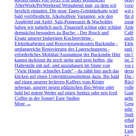
AfterWork/PreWeekend Weinabend statt, zu dem wir
vorzu
herzlich einladen. Die neue Tages-Getränkekarte wird
wir d
bald veröffentlicht. Alkoholfreie Varianten, wie den
für d
Applèritif mit Apfel, Salz-Pomeranze & Wacholder,
zusät
haben wir natürlich auch. Finanziell schlug oder schlägt
Anlei
demnächst besonders zu Buche: - Der Bruch und
Cafébe
Ersatz unserer bisherigen Kuchenvitrine -
auch 
Elektrikarbeiten und Renovierungskosten Backstube -
Elekt
umfangreiche Renovierung des Lagerschuppens -
und S
erforderliches Mobiliar/Ausstattung der Backstube Hier
ein G
kannst du/könnt ihr noch stetig und gern helfen, die
ist. 2
Haltestulle mit auf- und auszubauen im Sinne von
vor p
"Viele Hände, schnelles Ende" - da zählt hier auch das
derze
klicken auf einen Unterstützungsbeitrag dazu. Bis bald
Die A
auf einen unserer leckeren Kaffees vom Röster
Rückz
nebenan, unserer neuen pfälzischen Bio-Weine oder
voller
bald bei gutem Wetter auf einen Spritzz oder nen Iced
Gastr
Coffee in der Sonne! Eure Stullen
gebt 
More →
Genoss
sehr 
Stull
erhal
werke
Liebe