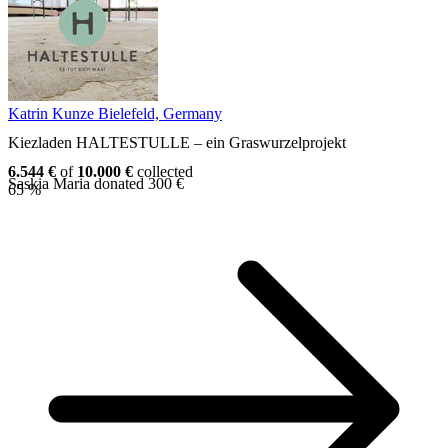
Katrin Kunze
Bielefeld, Germany
Kiezladen HALTESTULLE – ein Graswurzelprojekt
6.544 €
of
10.000 €
collected
Saskia Maria donated 300 €
65 %