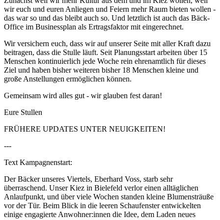
Zunächst weil wir mehr Kultur aus dem und im Kiez wollen, weil
wir euch und euren Anliegen und Feiern mehr Raum bieten wollen -
das war so und das bleibt auch so. Und letztlich ist auch das Bäck-
Office im Businessplan als Ertragsfaktor mit eingerechnet.
Wir versichern euch, dass wir auf unserer Seite mit aller Kraft dazu
beitragen, dass die Stulle läuft. Seit Planungsstart arbeiten über 15
Menschen kontinuierlich jede Woche rein ehrenamtlich für dieses
Ziel und haben bisher weiteren bisher 18 Menschen kleine und
große Anstellungen ermöglichen können.
Gemeinsam wird alles gut - wir glauben fest daran!
Eure Stullen
FRÜHERE UPDATES UNTER NEUIGKEITEN!
---
Text Kampagnenstart:
Der Bäcker unseres Viertels, Eberhard Voss, starb sehr
überraschend. Unser Kiez in Bielefeld verlor einen alltäglichen
Anlaufpunkt, und über viele Wochen standen kleine Blumensträuße
vor der Tür. Beim Blick in die leeren Schaufenster entwickelten
einige engagierte Anwohner:innen die Idee, dem Laden neues