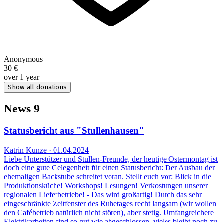
Anonymous
30 €
over 1 year
Show all donations
News
9
Statusbericht aus "Stullenhausen"
Katrin Kunze · 01.04.2024
Liebe Unterstützer und Stullen-Freunde, der heutige Ostermontag ist
doch eine gute Gelegenheit für einen Statusbericht: Der Ausbau der
ehemaligen Backstube schreitet voran. Stellt euch vor: Blick in die
Produktionsküche! Workshops! Lesungen! Verkostungen unserer
regionalen Lieferbetriebe! - Das wird großartig! Durch das sehr
eingeschränkte Zeitfenster des Ruhetages recht langsam (wir wollen
den Cafébetrieb natürlich nicht stören), aber stetig. Umfangreichere
Elektrikarbeiten sind so gut wie abgeschlossen, vieles bleibt noch zu