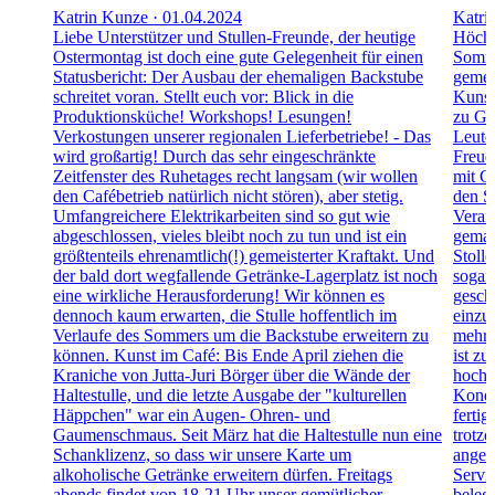
Katrin Kunze · 01.04.2024
Katri
Liebe Unterstützer und Stullen-Freunde, der heutige
Höchs
Ostermontag ist doch eine gute Gelegenheit für einen
Somme
Statusbericht: Der Ausbau der ehemaligen Backstube
gemei
schreitet voran. Stellt euch vor: Blick in die
Kunst
Produktionsküche! Workshops! Lesungen!
zu Gas
Verkostungen unserer regionalen Lieferbetriebe! - Das
Leute
wird großartig! Durch das sehr eingeschränkte
Freud
Zeitfenster des Ruhetages recht langsam (wir wollen
mit C
den Cafébetrieb natürlich nicht stören), aber stetig.
den S
Umfangreichere Elektrikarbeiten sind so gut wie
Veran
abgeschlossen, vieles bleibt noch zu tun und ist ein
gemac
größtenteils ehrenamtlich(!) gemeisterter Kraftakt. Und
Stoll
der bald dort wegfallende Getränke-Lagerplatz ist noch
sogar
eine wirkliche Herausforderung! Wir können es
gescha
dennoch kaum erwarten, die Stulle hoffentlich im
einzu
Verlaufe des Sommers um die Backstube erweitern zu
mehre
können. Kunst im Café: Bis Ende April ziehen die
ist z
Kraniche von Jutta-Juri Börger über die Wände der
hochg
Haltestulle, und die letzte Ausgabe der "kulturellen
Kondi
Häppchen" war ein Augen- Ohren- und
fertig
Gaumenschmaus. Seit März hat die Haltestulle nun eine
trotzd
Schanklizenz, so dass wir unsere Karte um
angen
alkoholische Getränke erweitern dürfen. Freitags
Servi
abends findet von 18-21 Uhr unser gemütlicher
belege