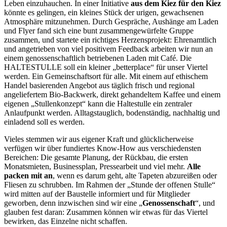
Leben einzuhauchen. In einer Initiative
aus dem Kiez für den Kiez
könnte es gelingen, ein kleines Stück der urigen, gewachsenen
Atmosphäre mitzunehmen. Durch Gespräche, Aushänge am Laden
und Flyer fand sich eine bunt zusammengewürfelte Gruppe
zusammen, und startete ein richtiges Herzensprojekt: Ehrenamtlich
und angetrieben von viel positivem Feedback arbeiten wir nun an
einem genossenschaftlich betriebenen Laden mit Café. Die
HALTESTULLE soll ein kleiner „betterplace“ für unser Viertel
werden. Ein Gemeinschaftsort für alle. Mit einem auf ethischem
Handel basierenden Angebot aus täglich frisch und regional
angeliefertem Bio-Backwerk, direkt gehandeltem Kaffee und einem
eigenen „Stullenkonzept“ kann die Haltestulle ein zentraler
Anlaufpunkt werden. Alltagstauglich, bodenständig, nachhaltig und
einladend soll es werden.
Vieles stemmen wir aus eigener Kraft und glücklicherweise
verfügen wir über fundiertes Know-How aus verschiedensten
Bereichen: Die gesamte Planung, der Rückbau, die ersten
Monatsmieten, Businessplan, Pressearbeit und viel mehr.
Alle
packen mit an
, wenn es darum geht, alte Tapeten abzureißen oder
Fliesen zu schrubben. Im Rahmen der „Stunde der offenen Stulle“
wird mitten auf der Baustelle informiert und für Mitglieder
geworben, denn inzwischen sind wir eine „
Genossenschaft
“, und
glauben fest daran: Zusammen können wir etwas für das Viertel
bewirken, das Einzelne nicht schaffen.