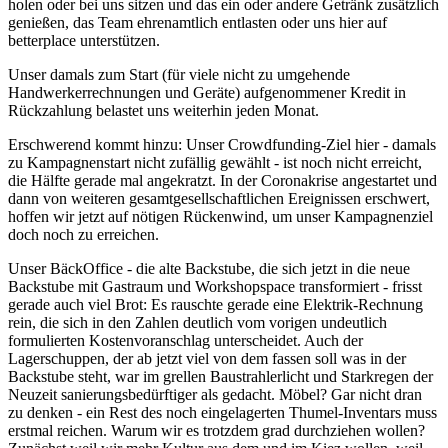
holen oder bei uns sitzen und das ein oder andere Getränk zusätzlich
genießen, das Team ehrenamtlich entlasten oder uns hier auf
betterplace unterstützen.
Unser damals zum Start (für viele nicht zu umgehende
Handwerkerrechnungen und Geräte) aufgenommener Kredit in
Rückzahlung belastet uns weiterhin jeden Monat.
Erschwerend kommt hinzu: Unser Crowdfunding-Ziel hier - damals
zu Kampagnenstart nicht zufällig gewählt - ist noch nicht erreicht,
die Hälfte gerade mal angekratzt. In der Coronakrise angestartet und
dann von weiteren gesamtgesellschaftlichen Ereignissen erschwert,
hoffen wir jetzt auf nötigen Rückenwind, um unser Kampagnenziel
doch noch zu erreichen.
Unser BäckOffice - die alte Backstube, die sich jetzt in die neue
Backstube mit Gastraum und Workshopspace transformiert - frisst
gerade auch viel Brot: Es rauschte gerade eine Elektrik-Rechnung
rein, die sich in den Zahlen deutlich vom vorigen undeutlich
formulierten Kostenvoranschlag unterscheidet. Auch der
Lagerschuppen, der ab jetzt viel von dem fassen soll was in der
Backstube steht, war im grellen Baustrahlerlicht und Starkregen der
Neuzeit sanierungsbedürftiger als gedacht. Möbel? Gar nicht dran
zu denken - ein Rest des noch eingelagerten Thumel-Inventars muss
erstmal reichen. Warum wir es trotzdem grad durchziehen wollen?