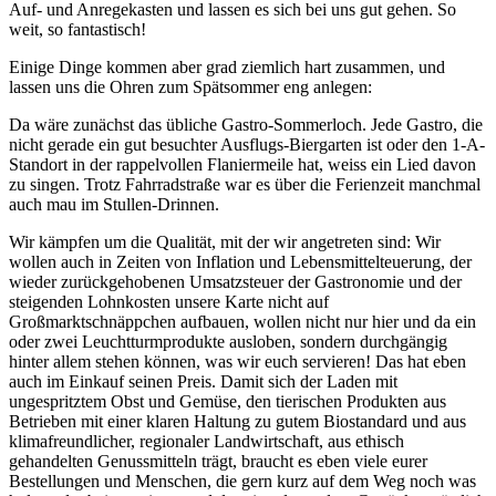
Auf- und Anregekasten und lassen es sich bei uns gut gehen. So
weit, so fantastisch!
Einige Dinge kommen aber grad ziemlich hart zusammen, und
lassen uns die Ohren zum Spätsommer eng anlegen:
Da wäre zunächst das übliche Gastro-Sommerloch. Jede Gastro, die
nicht gerade ein gut besuchter Ausflugs-Biergarten ist oder den 1-A-
Standort in der rappelvollen Flaniermeile hat, weiss ein Lied davon
zu singen. Trotz Fahrradstraße war es über die Ferienzeit manchmal
auch mau im Stullen-Drinnen.
Wir kämpfen um die Qualität, mit der wir angetreten sind: Wir
wollen auch in Zeiten von Inflation und Lebensmittelteuerung, der
wieder zurückgehobenen Umsatzsteuer der Gastronomie und der
steigenden Lohnkosten unsere Karte nicht auf
Großmarktschnäppchen aufbauen, wollen nicht nur hier und da ein
oder zwei Leuchtturmprodukte ausloben, sondern durchgängig
hinter allem stehen können, was wir euch servieren! Das hat eben
auch im Einkauf seinen Preis. Damit sich der Laden mit
ungespritztem Obst und Gemüse, den tierischen Produkten aus
Betrieben mit einer klaren Haltung zu gutem Biostandard und aus
klimafreundlicher, regionaler Landwirtschaft, aus ethisch
gehandelten Genussmitteln trägt, braucht es eben viele eurer
Bestellungen und Menschen, die gern kurz auf dem Weg noch was