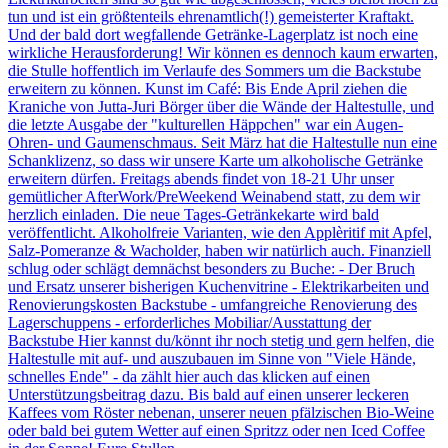
tun und ist ein größtenteils ehrenamtlich(!) gemeisterter Kraftakt.
Und der bald dort wegfallende Getränke-Lagerplatz ist noch eine
wirkliche Herausforderung! Wir können es dennoch kaum erwarten,
die Stulle hoffentlich im Verlaufe des Sommers um die Backstube
erweitern zu können. Kunst im Café: Bis Ende April ziehen die
Kraniche von Jutta-Juri Börger über die Wände der Haltestulle, und
die letzte Ausgabe der "kulturellen Häppchen" war ein Augen-
Ohren- und Gaumenschmaus. Seit März hat die Haltestulle nun eine
Schanklizenz, so dass wir unsere Karte um alkoholische Getränke
erweitern dürfen. Freitags abends findet von 18-21 Uhr unser
gemütlicher AfterWork/PreWeekend Weinabend statt, zu dem wir
herzlich einladen. Die neue Tages-Getränkekarte wird bald
veröffentlicht. Alkoholfreie Varianten, wie den Applèritif mit Apfel,
Salz-Pomeranze & Wacholder, haben wir natürlich auch. Finanziell
schlug oder schlägt demnächst besonders zu Buche: - Der Bruch
und Ersatz unserer bisherigen Kuchenvitrine - Elektrikarbeiten und
Renovierungskosten Backstube - umfangreiche Renovierung des
Lagerschuppens - erforderliches Mobiliar/Ausstattung der
Backstube Hier kannst du/könnt ihr noch stetig und gern helfen, die
Haltestulle mit auf- und auszubauen im Sinne von "Viele Hände,
schnelles Ende" - da zählt hier auch das klicken auf einen
Unterstützungsbeitrag dazu. Bis bald auf einen unserer leckeren
Kaffees vom Röster nebenan, unserer neuen pfälzischen Bio-Weine
oder bald bei gutem Wetter auf einen Spritzz oder nen Iced Coffee