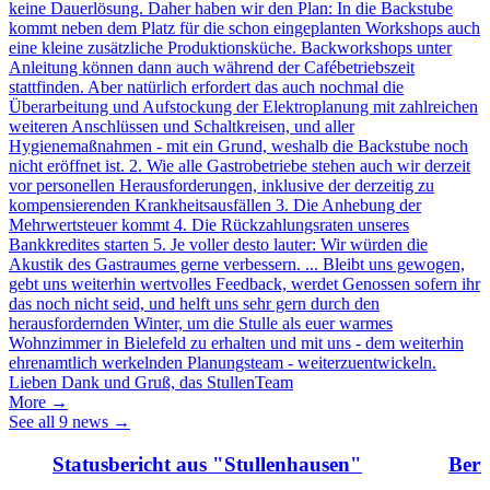
keine Dauerlösung. Daher haben wir den Plan: In die Backstube
kommt neben dem Platz für die schon eingeplanten Workshops auch
eine kleine zusätzliche Produktionsküche. Backworkshops unter
Anleitung können dann auch während der Cafébetriebszeit
stattfinden. Aber natürlich erfordert das auch nochmal die
Überarbeitung und Aufstockung der Elektroplanung mit zahlreichen
weiteren Anschlüssen und Schaltkreisen, und aller
Hygienemaßnahmen - mit ein Grund, weshalb die Backstube noch
nicht eröffnet ist. 2. Wie alle Gastrobetriebe stehen auch wir derzeit
vor personellen Herausforderungen, inklusive der derzeitig zu
kompensierenden Krankheitsausfällen 3. Die Anhebung der
Mehrwertsteuer kommt 4. Die Rückzahlungsraten unseres
Bankkredites starten 5. Je voller desto lauter: Wir würden die
Akustik des Gastraumes gerne verbessern. ... Bleibt uns gewogen,
gebt uns weiterhin wertvolles Feedback, werdet Genossen sofern ihr
das noch nicht seid, und helft uns sehr gern durch den
herausfordernden Winter, um die Stulle als euer warmes
Wohnzimmer in Bielefeld zu erhalten und mit uns - dem weiterhin
ehrenamtlich werkelnden Planungsteam - weiterzuentwickeln.
Lieben Dank und Gruß, das StullenTeam
More →
See all 9 news →
Statusbericht aus "Stullenhausen"
Beri