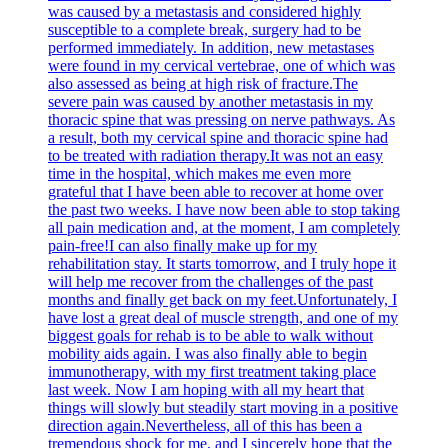
was caused by a metastasis and considered highly
susceptible to a complete break, surgery had to be
performed immediately. In addition, new metastases
were found in my cervical vertebrae, one of which was
also assessed as being at high risk of fracture.The
severe pain was caused by another metastasis in my
thoracic spine that was pressing on nerve pathways. As
a result, both my cervical spine and thoracic spine had
to be treated with radiation therapy.It was not an easy
time in the hospital, which makes me even more
grateful that I have been able to recover at home over
the past two weeks. I have now been able to stop taking
all pain medication and, at the moment, I am completely
pain-free!I can also finally make up for my
rehabilitation stay. It starts tomorrow, and I truly hope it
will help me recover from the challenges of the past
months and finally get back on my feet.Unfortunately, I
have lost a great deal of muscle strength, and one of my
biggest goals for rehab is to be able to walk without
mobility aids again. I was also finally able to begin
immunotherapy, with my first treatment taking place
last week. Now I am hoping with all my heart that
things will slowly but steadily start moving in a positive
direction again.Nevertheless, all of this has been a
tremendous shock for me, and I sincerely hope that the