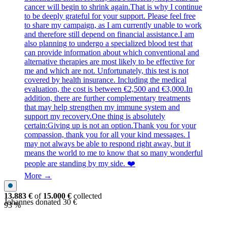
cancer will begin to shrink again.That is why I continue
to be deeply grateful for your support. Please feel free
to share my campaign, as I am currently unable to work
and therefore still depend on financial assistance.I am
also planning to undergo a specialized blood test that
can provide information about which conventional and
alternative therapies are most likely to be effective for
me and which are not. Unfortunately, this test is not
covered by health insurance. Including the medical
evaluation, the cost is between €2,500 and €3,000.In
addition, there are further complementary treatments
that may help strengthen my immune system and
support my recovery.One thing is absolutely
certain:Giving up is not an option.Thank you for your
compassion, thank you for all your kind messages. I
may not always be able to respond right away, but it
means the world to me to know that so many wonderful
people are standing by my side. ❤️
More →
13.883 €
of
15.000 €
collected
Johannes donated 30 €
93 %