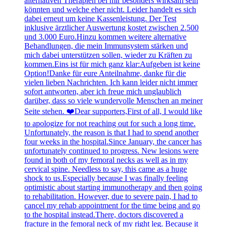
alternativen Therapien bei mir besonders wirksam sein
könnten und welche eher nicht. Leider handelt es sich
dabei erneut um keine Kassenleistung. Der Test
inklusive ärztlicher Auswertung kostet zwischen 2.500
und 3.000 Euro.Hinzu kommen weitere alternative
Behandlungen, die mein Immunsystem stärken und
mich dabei unterstützen sollen, wieder zu Kräften zu
kommen.Eins ist für mich ganz klar:Aufgeben ist keine
Option!Danke für eure Anteilnahme, danke für die
vielen lieben Nachrichten. Ich kann leider nicht immer
sofort antworten, aber ich freue mich unglaublich
darüber, dass so viele wundervolle Menschen an meiner
Seite stehen. ❤️Dear supporters,First of all, I would like
to apologize for not reaching out for such a long time.
Unfortunately, the reason is that I had to spend another
four weeks in the hospital.Since January, the cancer has
unfortunately continued to progress. New lesions were
found in both of my femoral necks as well as in my
cervical spine. Needless to say, this came as a huge
shock to us.Especially because I was finally feeling
optimistic about starting immunotherapy and then going
to rehabilitation. However, due to severe pain, I had to
cancel my rehab appointment for the time being and go
to the hospital instead.There, doctors discovered a
fracture in the femoral neck of my right leg. Because it