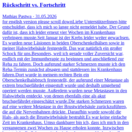
Rückschritt vs. Fortschritt
Mathias Pastwa · 31.05.2026
for english version please scroll downLiebe UnterstützerInnen,bitte
entschuldigt, dass ich mich so lange nicht gemeldet habe. Der Grund
dafür ist, dass ich leider erneut vier Wochen im Krankenhaus
verbringen musste.Seit Januar ist der Krebs leider weiter gewachsen.
Es wurden neue Läsionen in beiden Oberschenkelhälsen sowie in
meiner Halswirbelsäule festgestellt. Das war natürlich ein großer
Schock für uns.Besonders, weil ich gerade voller Zuversicht war,
endlich mit der Immuntherapie zu beginnen und anschließend zur
Reha zu fahren. Doch aufgrund starker Schmerzen musste ich den
Reha-Termin zunächst absagen und stattdessen ins Krankenhaus
fahren.Dort wurde in meinem rechten Bein ein
Oberschenkelhalsbruch festgestellt, der aufgrund einer Metastase als
extrem bruchgefährdet eingestuft wurde und deshalb umgehend
operiert werden musste. Außerdem wurden neue Metastasen in den
Halswirbeln entdeckt, von denen ebenfalls eine als akut
bruchgefährdet eingeschätzt wurde.Die starken Schmerzen waren
auf eine weitere Metastase in der Brustwirbelsäule zurückzuführen,
die auf die Nervenbahnen drückte. Daraufhin wurde sowohl die
Hals- als auch die Brustwirbelsäule bestrahlt.Es war keine einfache
Zeit im Krankenhaus. Umso dankbarer bin ich, dass ich mich in den
vergangenen zwei Wochen zu Hause erholen konnte. Inzwischen