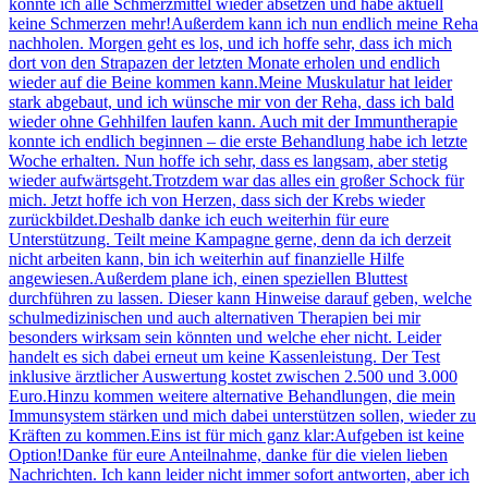
konnte ich alle Schmerzmittel wieder absetzen und habe aktuell
keine Schmerzen mehr!Außerdem kann ich nun endlich meine Reha
nachholen. Morgen geht es los, und ich hoffe sehr, dass ich mich
dort von den Strapazen der letzten Monate erholen und endlich
wieder auf die Beine kommen kann.Meine Muskulatur hat leider
stark abgebaut, und ich wünsche mir von der Reha, dass ich bald
wieder ohne Gehhilfen laufen kann. Auch mit der Immuntherapie
konnte ich endlich beginnen – die erste Behandlung habe ich letzte
Woche erhalten. Nun hoffe ich sehr, dass es langsam, aber stetig
wieder aufwärtsgeht.Trotzdem war das alles ein großer Schock für
mich. Jetzt hoffe ich von Herzen, dass sich der Krebs wieder
zurückbildet.Deshalb danke ich euch weiterhin für eure
Unterstützung. Teilt meine Kampagne gerne, denn da ich derzeit
nicht arbeiten kann, bin ich weiterhin auf finanzielle Hilfe
angewiesen.Außerdem plane ich, einen speziellen Bluttest
durchführen zu lassen. Dieser kann Hinweise darauf geben, welche
schulmedizinischen und auch alternativen Therapien bei mir
besonders wirksam sein könnten und welche eher nicht. Leider
handelt es sich dabei erneut um keine Kassenleistung. Der Test
inklusive ärztlicher Auswertung kostet zwischen 2.500 und 3.000
Euro.Hinzu kommen weitere alternative Behandlungen, die mein
Immunsystem stärken und mich dabei unterstützen sollen, wieder zu
Kräften zu kommen.Eins ist für mich ganz klar:Aufgeben ist keine
Option!Danke für eure Anteilnahme, danke für die vielen lieben
Nachrichten. Ich kann leider nicht immer sofort antworten, aber ich