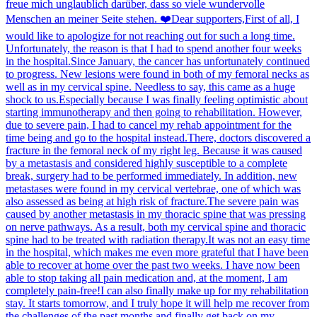
freue mich unglaublich darüber, dass so viele wundervolle
Menschen an meiner Seite stehen. ❤️Dear supporters,First of all, I
would like to apologize for not reaching out for such a long time.
Unfortunately, the reason is that I had to spend another four weeks
in the hospital.Since January, the cancer has unfortunately continued
to progress. New lesions were found in both of my femoral necks as
well as in my cervical spine. Needless to say, this came as a huge
shock to us.Especially because I was finally feeling optimistic about
starting immunotherapy and then going to rehabilitation. However,
due to severe pain, I had to cancel my rehab appointment for the
time being and go to the hospital instead.There, doctors discovered a
fracture in the femoral neck of my right leg. Because it was caused
by a metastasis and considered highly susceptible to a complete
break, surgery had to be performed immediately. In addition, new
metastases were found in my cervical vertebrae, one of which was
also assessed as being at high risk of fracture.The severe pain was
caused by another metastasis in my thoracic spine that was pressing
on nerve pathways. As a result, both my cervical spine and thoracic
spine had to be treated with radiation therapy.It was not an easy time
in the hospital, which makes me even more grateful that I have been
able to recover at home over the past two weeks. I have now been
able to stop taking all pain medication and, at the moment, I am
completely pain-free!I can also finally make up for my rehabilitation
stay. It starts tomorrow, and I truly hope it will help me recover from
the challenges of the past months and finally get back on my