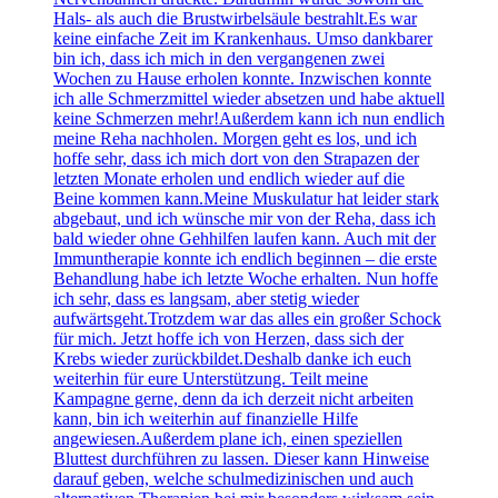
Hals- als auch die Brustwirbelsäule bestrahlt.Es war
keine einfache Zeit im Krankenhaus. Umso dankbarer
bin ich, dass ich mich in den vergangenen zwei
Wochen zu Hause erholen konnte. Inzwischen konnte
ich alle Schmerzmittel wieder absetzen und habe aktuell
keine Schmerzen mehr!Außerdem kann ich nun endlich
meine Reha nachholen. Morgen geht es los, und ich
hoffe sehr, dass ich mich dort von den Strapazen der
letzten Monate erholen und endlich wieder auf die
Beine kommen kann.Meine Muskulatur hat leider stark
abgebaut, und ich wünsche mir von der Reha, dass ich
bald wieder ohne Gehhilfen laufen kann. Auch mit der
Immuntherapie konnte ich endlich beginnen – die erste
Behandlung habe ich letzte Woche erhalten. Nun hoffe
ich sehr, dass es langsam, aber stetig wieder
aufwärtsgeht.Trotzdem war das alles ein großer Schock
für mich. Jetzt hoffe ich von Herzen, dass sich der
Krebs wieder zurückbildet.Deshalb danke ich euch
weiterhin für eure Unterstützung. Teilt meine
Kampagne gerne, denn da ich derzeit nicht arbeiten
kann, bin ich weiterhin auf finanzielle Hilfe
angewiesen.Außerdem plane ich, einen speziellen
Bluttest durchführen zu lassen. Dieser kann Hinweise
darauf geben, welche schulmedizinischen und auch