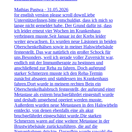
Mathias Pastwa · 31.05.2026
for english version please scroll downLiebe
UnterstützerInnen,bitte entschuldigt, dass ich mich so
lange nicht gemeldet habe. Der Grund dafür ist, dass
ich leider erneut vier Wochen im Krankenhaus
verbringen musste.Seit Januar ist der Krebs leider
weiter gewachsen. Es wurden neue Läsionen in beiden
Oberschenkelhälsen sowie in meiner Halswirbelsäule
festgestellt. Das war natürlich ein großer Schock für
uns.Besonders, weil ich gerade voller Zuversicht war,
endlich mit der Immuntherapie zu beginnen und
anschließend zur Reha zu fahren. Doch aufgrund
starker Schmerzen musste ich den Reha-Termin
zunächst absagen und stattdessen ins Krankenhaus
fahren.Dort wurde in meinem rechten Bein ein
Oberschenkelhalsbruch festgestellt, der aufgrund einer
Metastase als extrem bruchgefährdet eingestuft wurde
und deshalb umgehend operiert werden musste.
Außerdem wurden neue Metastasen in den Halswirbeln
entdeckt, von denen ebenfalls eine als akut
bruchgefährdet eingeschätzt wurde.Die starken
Schmerzen waren auf eine weitere Metastase in der
Brustwirbelsäule zurückzuführen, die auf die
Nervenbahnen drückte. Daraufhin wurde sowohl die