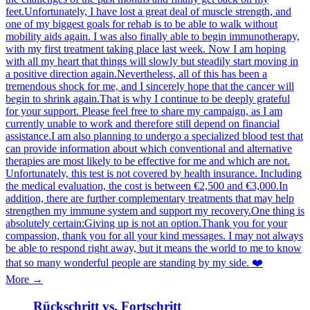
feet.Unfortunately, I have lost a great deal of muscle strength, and
one of my biggest goals for rehab is to be able to walk without
mobility aids again. I was also finally able to begin immunotherapy,
with my first treatment taking place last week. Now I am hoping
with all my heart that things will slowly but steadily start moving in
a positive direction again.Nevertheless, all of this has been a
tremendous shock for me, and I sincerely hope that the cancer will
begin to shrink again.That is why I continue to be deeply grateful
for your support. Please feel free to share my campaign, as I am
currently unable to work and therefore still depend on financial
assistance.I am also planning to undergo a specialized blood test that
can provide information about which conventional and alternative
therapies are most likely to be effective for me and which are not.
Unfortunately, this test is not covered by health insurance. Including
the medical evaluation, the cost is between €2,500 and €3,000.In
addition, there are further complementary treatments that may help
strengthen my immune system and support my recovery.One thing is
absolutely certain:Giving up is not an option.Thank you for your
compassion, thank you for all your kind messages. I may not always
be able to respond right away, but it means the world to me to know
that so many wonderful people are standing by my side. ❤️
More →
Rückschritt vs. Fortschritt