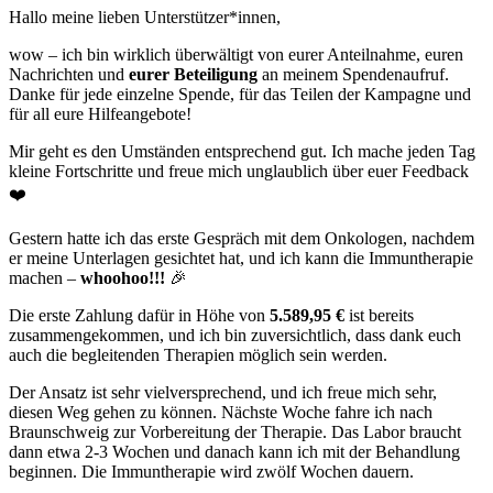
Hallo meine lieben Unterstützer*innen,
wow – ich bin wirklich überwältigt von eurer Anteilnahme, euren
Nachrichten und
eurer Beteiligung
an meinem Spendenaufruf.
Danke für jede einzelne Spende, für das Teilen der Kampagne und
für all eure Hilfeangebote!
Mir geht es den Umständen entsprechend gut. Ich mache jeden Tag
kleine Fortschritte und freue mich unglaublich über euer Feedback
❤️
Gestern hatte ich das erste Gespräch mit dem Onkologen, nachdem
er meine Unterlagen gesichtet hat, und ich kann die Immuntherapie
machen –
whoohoo!!!
🎉
Die erste Zahlung dafür in Höhe von
5.589,95 €
ist bereits
zusammengekommen, und ich bin zuversichtlich, dass dank euch
auch die begleitenden Therapien möglich sein werden.
Der Ansatz ist sehr vielversprechend, und ich freue mich sehr,
diesen Weg gehen zu können. Nächste Woche fahre ich nach
Braunschweig zur Vorbereitung der Therapie. Das Labor braucht
dann etwa 2-3 Wochen und danach kann ich mit der Behandlung
beginnen. Die Immuntherapie wird zwölf Wochen dauern.